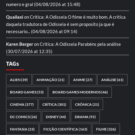
numero e gral
(04/08/2026 at 15:48)
Quailaxi
on
Crítica: A Odisseia
O filme é muito bom. A critica
daquela tradutora de Odisseia é sem proposito ja que é
necessario...
(04/08/2026 at 09:14)
Karen Berger
on
Crítica: A Odisseia
Parabéns pela análise
(30/07/2026 at 12:35)
TAGs
ALIEN
(39)
ANIMAÇÃO
(21)
ANIME
(27)
ANÁLISE
(61)
BOARD GAMES
(53)
BOARD GAMES MODERNOS
(46)
CINEMA
(377)
CRÍTICA
(301)
CRÔNICA
(21)
DC COMICS
(26)
DISNEY
(44)
DRAMA
(91)
FANTASIA
(23)
FICÇÃO CIENTÍFICA
(163)
FILME
(326)