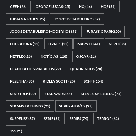
GEEK
(26)
GEORGE LUCAS
(35)
HQ
(46)
HQS
(61)
INDIANA JONES
(26)
JOGOS DE TABULEIRO
(52)
JOGOS DE TABULEIRO MODERNOS
(51)
JURASSIC PARK
(20)
LITERATURA
(22)
LIVROS
(22)
MARVEL
(41)
NERD
(38)
NETFLIX
(26)
NOTÍCIAS
(128)
OSCAR
(21)
PLANETA DOS MACACOS
(22)
QUADRINHOS
(78)
RESENHA
(35)
RIDLEY SCOTT
(20)
SCI-FI
(154)
STAR TREK
(22)
STAR WARS
(41)
STEVEN SPIELBERG
(74)
STRANGER THINGS
(25)
SUPER-HERÓIS
(23)
SUSPENSE
(37)
SÉRIE
(31)
SÉRIES
(79)
TERROR
(63)
TV
(21)