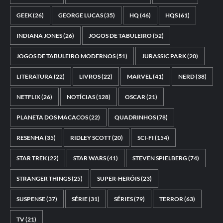
GEEK
(26)
GEORGE LUCAS
(35)
HQ
(46)
HQS
(61)
INDIANA JONES
(26)
JOGOS DE TABULEIRO
(52)
JOGOS DE TABULEIRO MODERNOS
(51)
JURASSIC PARK
(20)
LITERATURA
(22)
LIVROS
(22)
MARVEL
(41)
NERD
(38)
NETFLIX
(26)
NOTÍCIAS
(128)
OSCAR
(21)
PLANETA DOS MACACOS
(22)
QUADRINHOS
(78)
RESENHA
(35)
RIDLEY SCOTT
(20)
SCI-FI
(154)
STAR TREK
(22)
STAR WARS
(41)
STEVEN SPIELBERG
(74)
STRANGER THINGS
(25)
SUPER-HERÓIS
(23)
SUSPENSE
(37)
SÉRIE
(31)
SÉRIES
(79)
TERROR
(63)
TV
(21)