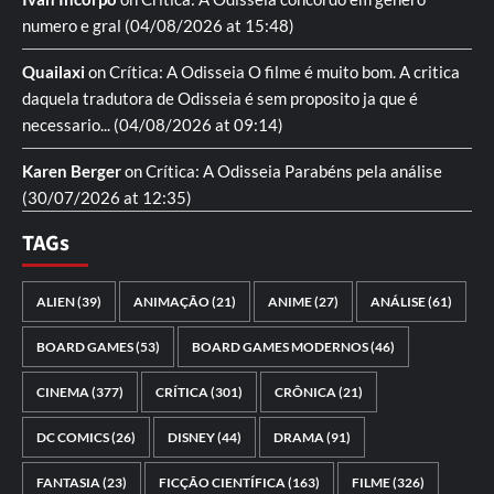
numero e gral
(04/08/2026 at 15:48)
Quailaxi
on
Crítica: A Odisseia
O filme é muito bom. A critica
daquela tradutora de Odisseia é sem proposito ja que é
necessario...
(04/08/2026 at 09:14)
Karen Berger
on
Crítica: A Odisseia
Parabéns pela análise
(30/07/2026 at 12:35)
TAGs
ALIEN
(39)
ANIMAÇÃO
(21)
ANIME
(27)
ANÁLISE
(61)
BOARD GAMES
(53)
BOARD GAMES MODERNOS
(46)
CINEMA
(377)
CRÍTICA
(301)
CRÔNICA
(21)
DC COMICS
(26)
DISNEY
(44)
DRAMA
(91)
FANTASIA
(23)
FICÇÃO CIENTÍFICA
(163)
FILME
(326)