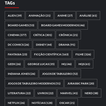
TAGs
ALIEN
(39)
ANIMAÇÃO
(21)
ANIME
(27)
ANÁLISE
(61)
BOARD GAMES
(53)
BOARD GAMES MODERNOS
(46)
CINEMA
(377)
CRÍTICA
(301)
CRÔNICA
(21)
DC COMICS
(26)
DISNEY
(44)
DRAMA
(91)
FANTASIA
(23)
FICÇÃO CIENTÍFICA
(163)
FILME
(326)
GEEK
(26)
GEORGE LUCAS
(35)
HQ
(46)
HQS
(61)
INDIANA JONES
(26)
JOGOS DE TABULEIRO
(52)
JOGOS DE TABULEIRO MODERNOS
(51)
JURASSIC PARK
(20)
LITERATURA
(22)
LIVROS
(22)
MARVEL
(41)
NERD
(38)
NETFLIX
(26)
NOTÍCIAS
(128)
OSCAR
(21)