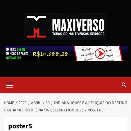
HOME
2023
ABRIL
30
INDIANA JONES E A RELÍQUIA DO DESTINO
GANHA NOVIDADES NA SW:CELEBRATION 2023
POSTER5
poster5