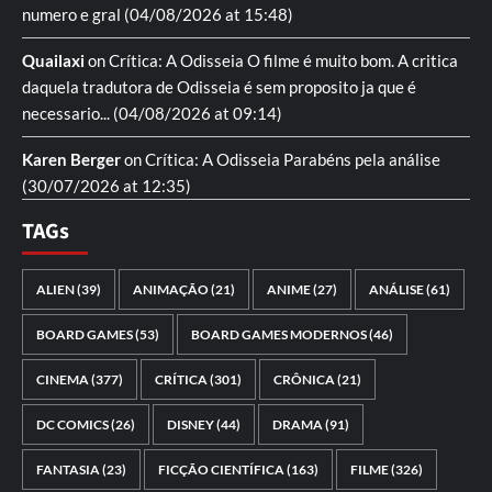
numero e gral
(04/08/2026 at 15:48)
Quailaxi
on
Crítica: A Odisseia
O filme é muito bom. A critica
daquela tradutora de Odisseia é sem proposito ja que é
necessario...
(04/08/2026 at 09:14)
Karen Berger
on
Crítica: A Odisseia
Parabéns pela análise
(30/07/2026 at 12:35)
TAGs
ALIEN
(39)
ANIMAÇÃO
(21)
ANIME
(27)
ANÁLISE
(61)
BOARD GAMES
(53)
BOARD GAMES MODERNOS
(46)
CINEMA
(377)
CRÍTICA
(301)
CRÔNICA
(21)
DC COMICS
(26)
DISNEY
(44)
DRAMA
(91)
FANTASIA
(23)
FICÇÃO CIENTÍFICA
(163)
FILME
(326)