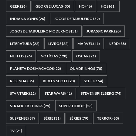
GEEK
(26)
GEORGE LUCAS
(35)
HQ
(46)
HQS
(61)
INDIANA JONES
(26)
JOGOS DE TABULEIRO
(52)
JOGOS DE TABULEIRO MODERNOS
(51)
JURASSIC PARK
(20)
LITERATURA
(22)
LIVROS
(22)
MARVEL
(41)
NERD
(38)
NETFLIX
(26)
NOTÍCIAS
(128)
OSCAR
(21)
PLANETA DOS MACACOS
(22)
QUADRINHOS
(78)
RESENHA
(35)
RIDLEY SCOTT
(20)
SCI-FI
(154)
STAR TREK
(22)
STAR WARS
(41)
STEVEN SPIELBERG
(74)
STRANGER THINGS
(25)
SUPER-HERÓIS
(23)
SUSPENSE
(37)
SÉRIE
(31)
SÉRIES
(79)
TERROR
(63)
TV
(21)