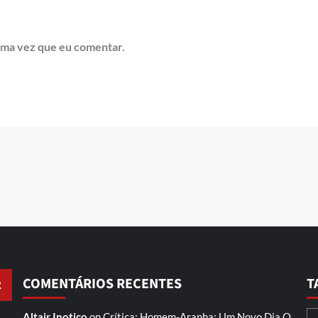
ima vez que eu comentar.
COMENTÁRIOS RECENTES
T
Altair Inotico
on
Crítica: Homem-Aranha: Um Novo Dia
O