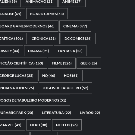
ALIEN
(39)
ANIMAÇÃO
(21)
ANIME
(27)
ANÁLISE
(61)
BOARD GAMES
(53)
BOARD GAMES MODERNOS
(46)
CINEMA
(377)
CRÍTICA
(301)
CRÔNICA
(21)
DC COMICS
(26)
DISNEY
(44)
DRAMA
(91)
FANTASIA
(23)
FICÇÃO CIENTÍFICA
(163)
FILME
(326)
GEEK
(26)
GEORGE LUCAS
(35)
HQ
(46)
HQS
(61)
INDIANA JONES
(26)
JOGOS DE TABULEIRO
(52)
JOGOS DE TABULEIRO MODERNOS
(51)
JURASSIC PARK
(20)
LITERATURA
(22)
LIVROS
(22)
MARVEL
(41)
NERD
(38)
NETFLIX
(26)