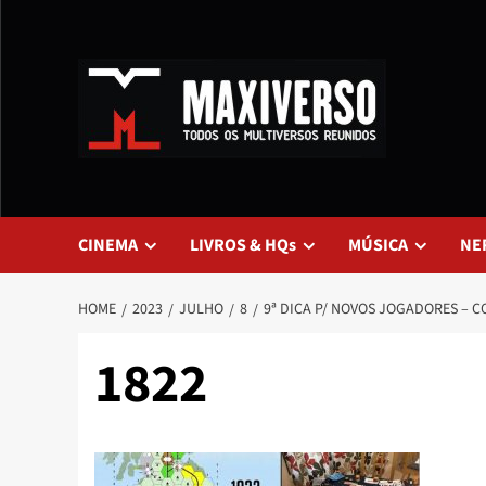
CINEMA
LIVROS & HQs
MÚSICA
NE
HOME
2023
JULHO
8
9ª DICA P/ NOVOS JOGADORES – 
1822