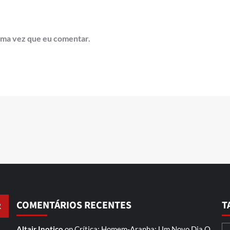
ima vez que eu comentar.
COMENTÁRIOS RECENTES
T
Altair Inotico
on
Crítica: Homem-Aranha: Um Novo Dia
O