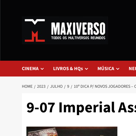
CINEMA
LIVROS & HQs
MÚSICA
NE
HOME
2023
JULHO
9
10ª DICA P/ NOVOS JOGADORES 
9-07 Imperial As