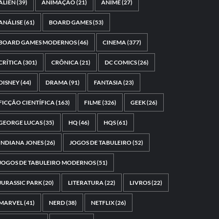
ALIEN
(39)
ANIMAÇÃO
(21)
ANIME
(27)
ANÁLISE
(61)
BOARD GAMES
(53)
BOARD GAMES MODERNOS
(46)
CINEMA
(377)
CRÍTICA
(301)
CRÔNICA
(21)
DC COMICS
(26)
DISNEY
(44)
DRAMA
(91)
FANTASIA
(23)
FICÇÃO CIENTÍFICA
(163)
FILME
(326)
GEEK
(26)
GEORGE LUCAS
(35)
HQ
(46)
HQS
(61)
INDIANA JONES
(26)
JOGOS DE TABULEIRO
(52)
JOGOS DE TABULEIRO MODERNOS
(51)
JURASSIC PARK
(20)
LITERATURA
(22)
LIVROS
(22)
MARVEL
(41)
NERD
(38)
NETFLIX
(26)