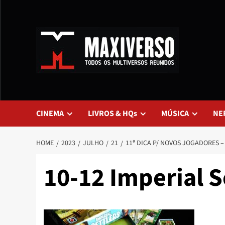
CINEMA
LIVROS & HQs
MÚSICA
NE
HOME
2023
JULHO
21
11ª DICA P/ NOVOS JOGADORES –
10-12 Imperial S