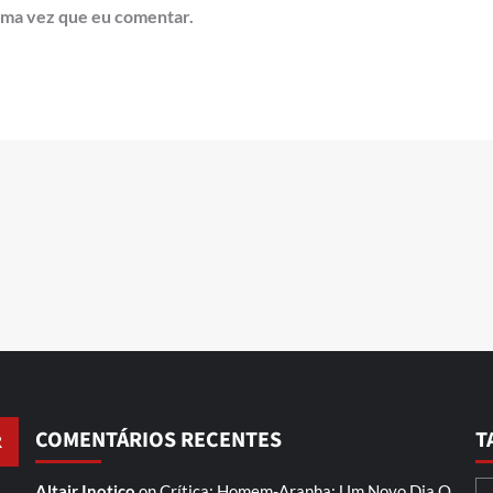
ima vez que eu comentar.
COMENTÁRIOS RECENTES
T
Altair Inotico
on
Crítica: Homem-Aranha: Um Novo Dia
O