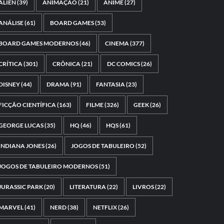
ALIEN
(39)
ANIMAÇÃO
(21)
ANIME
(27)
ANÁLISE
(61)
BOARD GAMES
(53)
BOARD GAMES MODERNOS
(46)
CINEMA
(377)
CRÍTICA
(301)
CRÔNICA
(21)
DC COMICS
(26)
DISNEY
(44)
DRAMA
(91)
FANTASIA
(23)
FICÇÃO CIENTÍFICA
(163)
FILME
(326)
GEEK
(26)
GEORGE LUCAS
(35)
HQ
(46)
HQS
(61)
INDIANA JONES
(26)
JOGOS DE TABULEIRO
(52)
JOGOS DE TABULEIRO MODERNOS
(51)
JURASSIC PARK
(20)
LITERATURA
(22)
LIVROS
(22)
MARVEL
(41)
NERD
(38)
NETFLIX
(26)