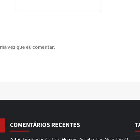
ima vez que eu comentar.
COMENTÁRIOS RECENTES
T
Altair Inotico
on
Crítica: Homem-Aranha: Um Novo Dia
O