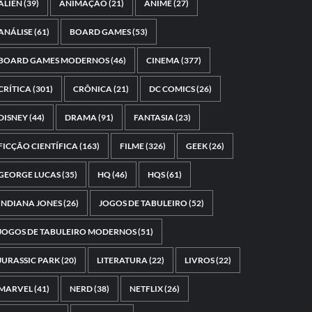
ALIEN
(39)
ANIMAÇÃO
(21)
ANIME
(27)
ANÁLISE
(61)
BOARD GAMES
(53)
BOARD GAMES MODERNOS
(46)
CINEMA
(377)
CRÍTICA
(301)
CRÔNICA
(21)
DC COMICS
(26)
DISNEY
(44)
DRAMA
(91)
FANTASIA
(23)
FICÇÃO CIENTÍFICA
(163)
FILME
(326)
GEEK
(26)
GEORGE LUCAS
(35)
HQ
(46)
HQS
(61)
INDIANA JONES
(26)
JOGOS DE TABULEIRO
(52)
JOGOS DE TABULEIRO MODERNOS
(51)
JURASSIC PARK
(20)
LITERATURA
(22)
LIVROS
(22)
MARVEL
(41)
NERD
(38)
NETFLIX
(26)