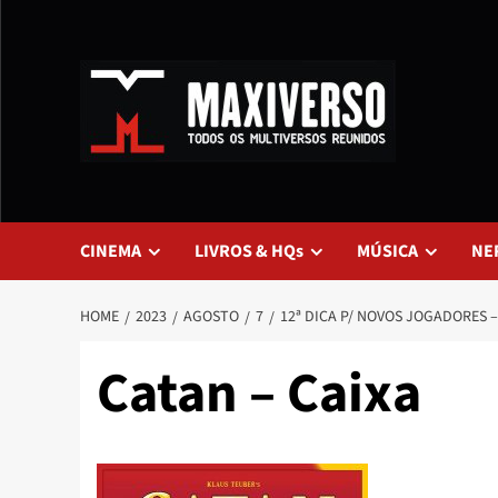
CINEMA
LIVROS & HQs
MÚSICA
NE
HOME
2023
AGOSTO
7
12ª DICA P/ NOVOS JOGADORES
Catan – Caixa