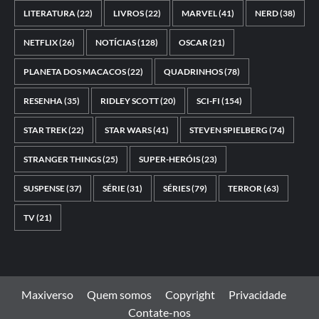
LITERATURA
(22)
LIVROS
(22)
MARVEL
(41)
NERD
(38)
NETFLIX
(26)
NOTÍCIAS
(128)
OSCAR
(21)
PLANETA DOS MACACOS
(22)
QUADRINHOS
(78)
RESENHA
(35)
RIDLEY SCOTT
(20)
SCI-FI
(154)
STAR TREK
(22)
STAR WARS
(41)
STEVEN SPIELBERG
(74)
STRANGER THINGS
(25)
SUPER-HERÓIS
(23)
SUSPENSE
(37)
SÉRIE
(31)
SÉRIES
(79)
TERROR
(63)
TV
(21)
Maxiverso
Quem somos
Copyright
Privacidade
Contate-nos