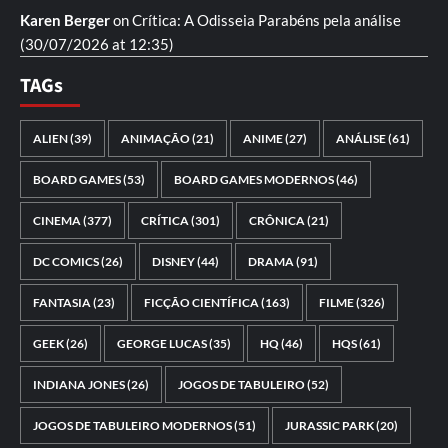
Karen Berger
on
Crítica: A Odisseia
Parabéns pela análise
(30/07/2026 at 12:35)
TAGs
ALIEN
(39)
ANIMAÇÃO
(21)
ANIME
(27)
ANÁLISE
(61)
BOARD GAMES
(53)
BOARD GAMES MODERNOS
(46)
CINEMA
(377)
CRÍTICA
(301)
CRÔNICA
(21)
DC COMICS
(26)
DISNEY
(44)
DRAMA
(91)
FANTASIA
(23)
FICÇÃO CIENTÍFICA
(163)
FILME
(326)
GEEK
(26)
GEORGE LUCAS
(35)
HQ
(46)
HQS
(61)
INDIANA JONES
(26)
JOGOS DE TABULEIRO
(52)
JOGOS DE TABULEIRO MODERNOS
(51)
JURASSIC PARK
(20)