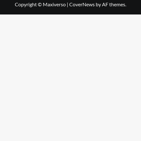
Copyright © Maxiverso
|
CoverNews
by AF themes.