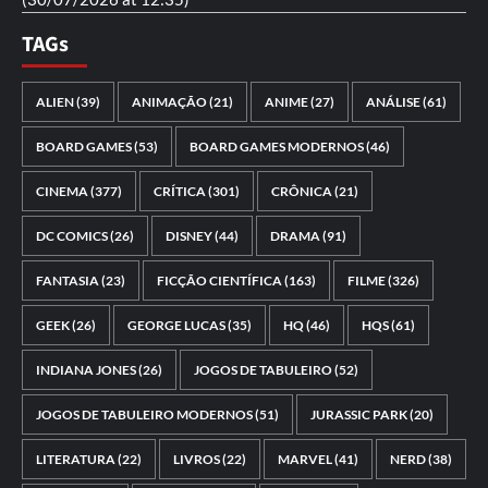
TAGs
ALIEN
(39)
ANIMAÇÃO
(21)
ANIME
(27)
ANÁLISE
(61)
BOARD GAMES
(53)
BOARD GAMES MODERNOS
(46)
CINEMA
(377)
CRÍTICA
(301)
CRÔNICA
(21)
DC COMICS
(26)
DISNEY
(44)
DRAMA
(91)
FANTASIA
(23)
FICÇÃO CIENTÍFICA
(163)
FILME
(326)
GEEK
(26)
GEORGE LUCAS
(35)
HQ
(46)
HQS
(61)
INDIANA JONES
(26)
JOGOS DE TABULEIRO
(52)
JOGOS DE TABULEIRO MODERNOS
(51)
JURASSIC PARK
(20)
LITERATURA
(22)
LIVROS
(22)
MARVEL
(41)
NERD
(38)