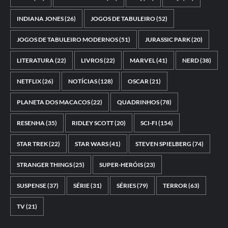
INDIANA JONES
(26)
JOGOS DE TABULEIRO
(52)
JOGOS DE TABULEIRO MODERNOS
(51)
JURASSIC PARK
(20)
LITERATURA
(22)
LIVROS
(22)
MARVEL
(41)
NERD
(38)
NETFLIX
(26)
NOTÍCIAS
(128)
OSCAR
(21)
PLANETA DOS MACACOS
(22)
QUADRINHOS
(78)
RESENHA
(35)
RIDLEY SCOTT
(20)
SCI-FI
(154)
STAR TREK
(22)
STAR WARS
(41)
STEVEN SPIELBERG
(74)
STRANGER THINGS
(25)
SUPER-HERÓIS
(23)
SUSPENSE
(37)
SÉRIE
(31)
SÉRIES
(79)
TERROR
(63)
TV
(21)