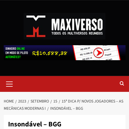
HOME
2023
SETEMBRO
15
15ª DICA P/ NOVOS JOGADORES – AS
MECÂNICAS MODERNAS I
INSONDÁVEL – BGG
Insondável – BGG