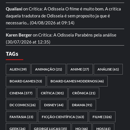
Quailaxi
on
Crítica: A Odisseia
O filme é muito bom. A critica
daquela tradutora de Odisseia é sem proposito ja que é
necessario...
(04/08/2026 at 09:14)
Karen Berger
on
Crítica: A Odisseia
Parabéns pela análise
(30/07/2026 at 12:35)
TAGs
ALIEN
(39)
ANIMAÇÃO
(21)
ANIME
(27)
ANÁLISE
(61)
BOARD GAMES
(53)
BOARD GAMES MODERNOS
(46)
CINEMA
(377)
CRÍTICA
(301)
CRÔNICA
(21)
DC COMICS
(26)
DISNEY
(44)
DRAMA
(91)
FANTASIA
(23)
FICÇÃO CIENTÍFICA
(163)
FILME
(326)
GEEK
(26)
GEORGE LUCAS
(35)
HQ
(46)
HQS
(61)