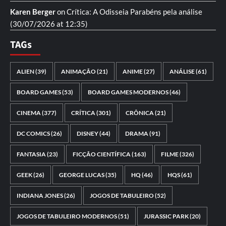
Karen Berger
on
Crítica: A Odisseia
Parabéns pela análise
(30/07/2026 at 12:35)
TAGs
ALIEN
(39)
ANIMAÇÃO
(21)
ANIME
(27)
ANÁLISE
(61)
BOARD GAMES
(53)
BOARD GAMES MODERNOS
(46)
CINEMA
(377)
CRÍTICA
(301)
CRÔNICA
(21)
DC COMICS
(26)
DISNEY
(44)
DRAMA
(91)
FANTASIA
(23)
FICÇÃO CIENTÍFICA
(163)
FILME
(326)
GEEK
(26)
GEORGE LUCAS
(35)
HQ
(46)
HQS
(61)
INDIANA JONES
(26)
JOGOS DE TABULEIRO
(52)
JOGOS DE TABULEIRO MODERNOS
(51)
JURASSIC PARK
(20)