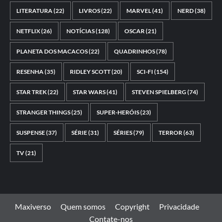
LITERATURA
(22)
LIVROS
(22)
MARVEL
(41)
NERD
(38)
NETFLIX
(26)
NOTÍCIAS
(128)
OSCAR
(21)
PLANETA DOS MACACOS
(22)
QUADRINHOS
(78)
RESENHA
(35)
RIDLEY SCOTT
(20)
SCI-FI
(154)
STAR TREK
(22)
STAR WARS
(41)
STEVEN SPIELBERG
(74)
STRANGER THINGS
(25)
SUPER-HERÓIS
(23)
SUSPENSE
(37)
SÉRIE
(31)
SÉRIES
(79)
TERROR
(63)
TV
(21)
Maxiverso
Quem somos
Copyright
Privacidade
Contate-nos