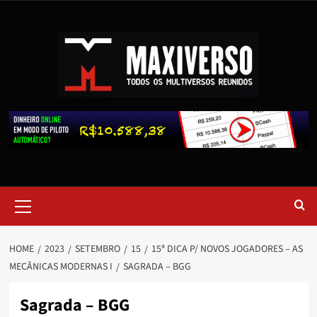
HOME
2023
SETEMBRO
15
15ª DICA P/ NOVOS JOGADORES – AS
MECÂNICAS MODERNAS I
SAGRADA – BGG
Sagrada – BGG