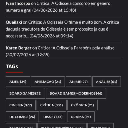
Ivan Incorpo
on
Crítica: A Odisseia
concordo em genero
numero e gral
(04/08/2026 at 15:48)
Quailaxi
on
Crítica: A Odisseia
O filme é muito bom. A critica
daquela tradutora de Odisseia é sem proposito ja que é
necessario...
(04/08/2026 at 09:14)
Karen Berger
on
Crítica: A Odisseia
Parabéns pela análise
(30/07/2026 at 12:35)
TAGs
ALIEN
(39)
ANIMAÇÃO
(21)
ANIME
(27)
ANÁLISE
(61)
BOARD GAMES
(53)
BOARD GAMES MODERNOS
(46)
CINEMA
(377)
CRÍTICA
(301)
CRÔNICA
(21)
DC COMICS
(26)
DISNEY
(44)
DRAMA
(91)