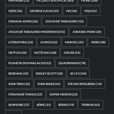
FANTASIA
(23)
FICÇÃO CIENTÍFICA
(163)
FILME
(326)
GEEK
(26)
GEORGE LUCAS
(35)
HQ
(46)
HQS
(61)
INDIANA JONES
(26)
JOGOS DE TABULEIRO
(52)
JOGOS DE TABULEIRO MODERNOS
(51)
JURASSIC PARK
(20)
LITERATURA
(22)
LIVROS
(22)
MARVEL
(41)
NERD
(38)
NETFLIX
(26)
NOTÍCIAS
(128)
OSCAR
(21)
PLANETA DOS MACACOS
(22)
QUADRINHOS
(78)
RESENHA
(35)
RIDLEY SCOTT
(20)
SCI-FI
(154)
STAR TREK
(22)
STAR WARS
(41)
STEVEN SPIELBERG
(74)
STRANGER THINGS
(25)
SUPER-HERÓIS
(23)
SUSPENSE
(37)
SÉRIE
(31)
SÉRIES
(79)
TERROR
(63)