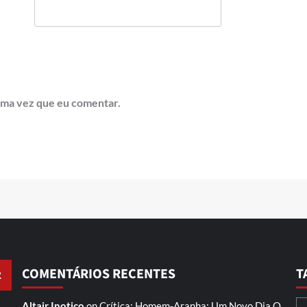
ima vez que eu comentar.
COMENTÁRIOS RECENTES
T
Altair Inotico
on
Crítica: Homem-Aranha: Um Novo Dia
O