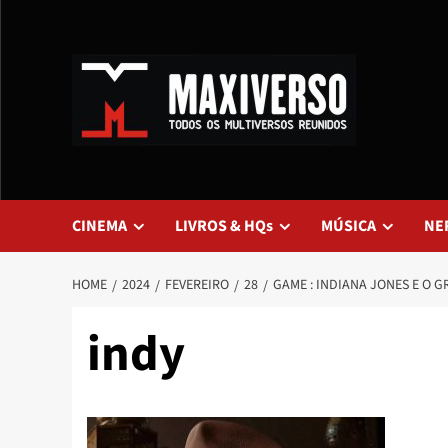
CINEMA
LIVROS & HQs
MÚSICA
NE
HOME
2024
FEVEREIRO
28
GAME : INDIANA JONES E O G
indy