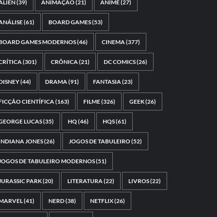
ALIEN
(39)
ANIMAÇÃO
(21)
ANIME
(27)
ANÁLISE
(61)
BOARD GAMES
(53)
BOARD GAMES MODERNOS
(46)
CINEMA
(377)
CRÍTICA
(301)
CRÔNICA
(21)
DC COMICS
(26)
DISNEY
(44)
DRAMA
(91)
FANTASIA
(23)
FICÇÃO CIENTÍFICA
(163)
FILME
(326)
GEEK
(26)
GEORGE LUCAS
(35)
HQ
(46)
HQS
(61)
INDIANA JONES
(26)
JOGOS DE TABULEIRO
(52)
JOGOS DE TABULEIRO MODERNOS
(51)
JURASSIC PARK
(20)
LITERATURA
(22)
LIVROS
(22)
MARVEL
(41)
NERD
(38)
NETFLIX
(26)