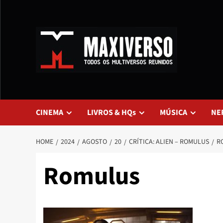
CINEMA
LIVROS & HQs
MÚSICA
NE
HOME
2024
AGOSTO
20
CRÍTICA: ALIEN – ROMULUS
R
Romulus