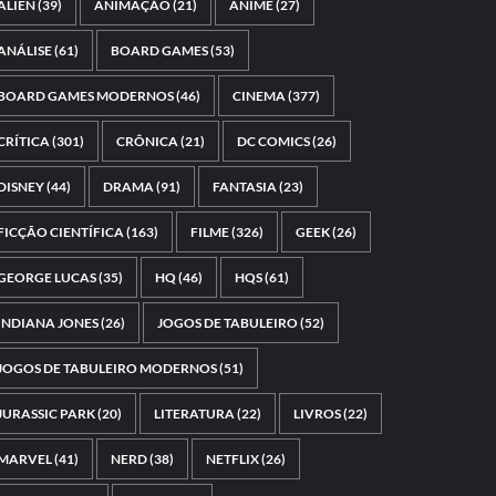
ALIEN
(39)
ANIMAÇÃO
(21)
ANIME
(27)
ANÁLISE
(61)
BOARD GAMES
(53)
BOARD GAMES MODERNOS
(46)
CINEMA
(377)
CRÍTICA
(301)
CRÔNICA
(21)
DC COMICS
(26)
DISNEY
(44)
DRAMA
(91)
FANTASIA
(23)
FICÇÃO CIENTÍFICA
(163)
FILME
(326)
GEEK
(26)
GEORGE LUCAS
(35)
HQ
(46)
HQS
(61)
INDIANA JONES
(26)
JOGOS DE TABULEIRO
(52)
JOGOS DE TABULEIRO MODERNOS
(51)
JURASSIC PARK
(20)
LITERATURA
(22)
LIVROS
(22)
MARVEL
(41)
NERD
(38)
NETFLIX
(26)