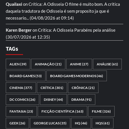
Quailaxi
on
Crítica: A Odisseia
O filme é muito bom. A critica
daquela tradutora de Odisseia é sem proposito ja que é
necessario...
(04/08/2026 at 09:14)
Karen Berger
on
Crítica: A Odisseia
Parabéns pela análise
(30/07/2026 at 12:35)
TAGs
ALIEN
(39)
ANIMAÇÃO
(21)
ANIME
(27)
ANÁLISE
(61)
BOARD GAMES
(53)
BOARD GAMES MODERNOS
(46)
CINEMA
(377)
CRÍTICA
(301)
CRÔNICA
(21)
DC COMICS
(26)
DISNEY
(44)
DRAMA
(91)
FANTASIA
(23)
FICÇÃO CIENTÍFICA
(163)
FILME
(326)
GEEK
(26)
GEORGE LUCAS
(35)
HQ
(46)
HQS
(61)