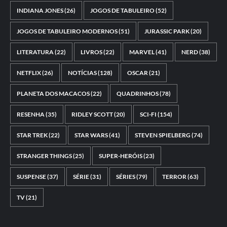
INDIANA JONES
(26)
JOGOS DE TABULEIRO
(52)
JOGOS DE TABULEIRO MODERNOS
(51)
JURASSIC PARK
(20)
LITERATURA
(22)
LIVROS
(22)
MARVEL
(41)
NERD
(38)
NETFLIX
(26)
NOTÍCIAS
(128)
OSCAR
(21)
PLANETA DOS MACACOS
(22)
QUADRINHOS
(78)
RESENHA
(35)
RIDLEY SCOTT
(20)
SCI-FI
(154)
STAR TREK
(22)
STAR WARS
(41)
STEVEN SPIELBERG
(74)
STRANGER THINGS
(25)
SUPER-HERÓIS
(23)
SUSPENSE
(37)
SÉRIE
(31)
SÉRIES
(79)
TERROR
(63)
TV
(21)