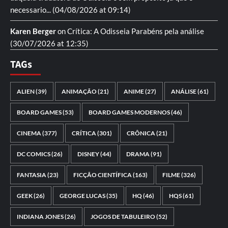
necessario...
(04/08/2026 at 09:14)
Karen Berger
on
Crítica: A Odisseia
Parabéns pela análise
(30/07/2026 at 12:35)
TAGs
ALIEN
(39)
ANIMAÇÃO
(21)
ANIME
(27)
ANÁLISE
(61)
BOARD GAMES
(53)
BOARD GAMES MODERNOS
(46)
CINEMA
(377)
CRÍTICA
(301)
CRÔNICA
(21)
DC COMICS
(26)
DISNEY
(44)
DRAMA
(91)
FANTASIA
(23)
FICÇÃO CIENTÍFICA
(163)
FILME
(326)
GEEK
(26)
GEORGE LUCAS
(35)
HQ
(46)
HQS
(61)
INDIANA JONES
(26)
JOGOS DE TABULEIRO
(52)