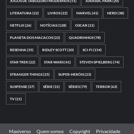
JOGOS DE TABULEIRO MODERNOS
(51)
JURASSIC PARK
(20)
LITERATURA
(22)
LIVROS
(22)
MARVEL
(41)
NERD
(38)
NETFLIX
(26)
NOTÍCIAS
(128)
OSCAR
(21)
PLANETA DOS MACACOS
(22)
QUADRINHOS
(78)
RESENHA
(35)
RIDLEY SCOTT
(20)
SCI-FI
(154)
STAR TREK
(22)
STAR WARS
(41)
STEVEN SPIELBERG
(74)
STRANGER THINGS
(25)
SUPER-HERÓIS
(23)
SUSPENSE
(37)
SÉRIE
(31)
SÉRIES
(79)
TERROR
(63)
TV
(21)
Maxiverso
Quem somos
Copyright
Privacidade