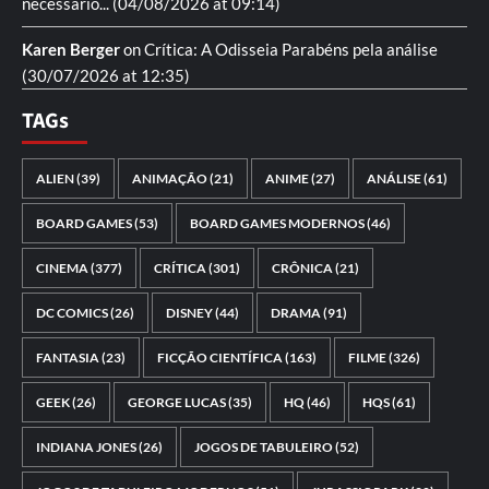
necessario...
(04/08/2026 at 09:14)
Karen Berger
on
Crítica: A Odisseia
Parabéns pela análise
(30/07/2026 at 12:35)
TAGs
ALIEN
(39)
ANIMAÇÃO
(21)
ANIME
(27)
ANÁLISE
(61)
BOARD GAMES
(53)
BOARD GAMES MODERNOS
(46)
CINEMA
(377)
CRÍTICA
(301)
CRÔNICA
(21)
DC COMICS
(26)
DISNEY
(44)
DRAMA
(91)
FANTASIA
(23)
FICÇÃO CIENTÍFICA
(163)
FILME
(326)
GEEK
(26)
GEORGE LUCAS
(35)
HQ
(46)
HQS
(61)
INDIANA JONES
(26)
JOGOS DE TABULEIRO
(52)