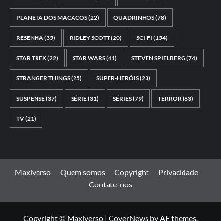
PLANETA DOS MACACOS
(22)
QUADRINHOS
(78)
RESENHA
(35)
RIDLEY SCOTT
(20)
SCI-FI
(154)
STAR TREK
(22)
STAR WARS
(41)
STEVEN SPIELBERG
(74)
STRANGER THINGS
(25)
SUPER-HERÓIS
(23)
SUSPENSE
(37)
SÉRIE
(31)
SÉRIES
(79)
TERROR
(63)
TV
(21)
Maxiverso
Quem somos
Copyright
Privacidade
Contate-nos
Copyright © Maxiverso
|
CoverNews
by AF themes.