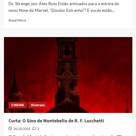
Dr. Strange, por Alex Ross Estão animados para a estreia do
novo filme da Marvel, “Doutor Estranho”? E vocês estão...
Read More
CINEMA
Diversos
Curta: O Sino de Montebello de R. F. Lucchetti
26/10/2016
2