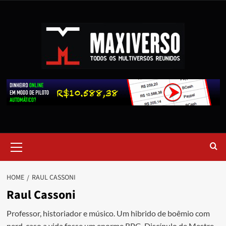
HOME
RAUL CASSONI
Raul Cassoni
Professor, historiador e músico. Um hibrido de boêmio com
nerd, caso a vida fosse um enorme RPG. Discípulo de Mestre