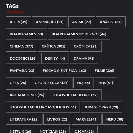
TAGs
ALIEN
(39)
ANIMAÇÃO
(21)
ANIME
(27)
ANÁLISE
(61)
BOARD GAMES
(53)
BOARD GAMES MODERNOS
(46)
CINEMA
(377)
CRÍTICA
(301)
CRÔNICA
(21)
DC COMICS
(26)
DISNEY
(44)
DRAMA
(91)
FANTASIA
(23)
FICÇÃO CIENTÍFICA
(163)
FILME
(326)
GEEK
(26)
GEORGE LUCAS
(35)
HQ
(46)
HQS
(61)
INDIANA JONES
(26)
JOGOS DE TABULEIRO
(52)
JOGOS DE TABULEIRO MODERNOS
(51)
JURASSIC PARK
(20)
LITERATURA
(22)
LIVROS
(22)
MARVEL
(41)
NERD
(38)
NETFLIX
(26)
NOTÍCIAS
(128)
OSCAR
(21)