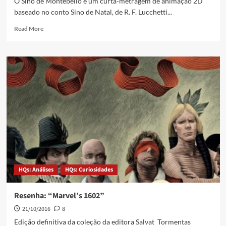
O Sino de Montebello é um curta-metragem de animação 2D
baseado no conto Sino de Natal, de R. F. Lucchetti...
Read More
HQs: Análises
HQs: Curiosidades
Resenha: “Marvel’s 1602”
21/10/2016
8
Edição definitiva da coleção da editora Salvat Tormentas