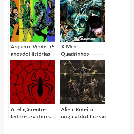
Arqueiro Verde: 75
X-Men:
anos de Histórias
Quadrinhos
em Quadrinhos
recomendados
A relação entre
Alien: Roteiro
leitores e autores
original do filme vai
nos quadrinhos do
virar história em
Homem-Aranha
quadrinhos