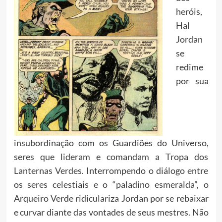
heróis,
Hal
Jordan
se
redime
por sua
insubordinação com os Guardiões do Universo,
seres que lideram e comandam a Tropa dos
Lanternas Verdes. Interrompendo o diálogo entre
os seres celestiais e o “paladino esmeralda”, o
Arqueiro Verde ridiculariza Jordan por se rebaixar
e curvar diante das vontades de seus mestres. Não