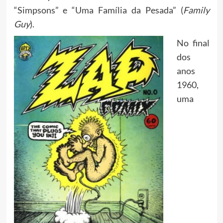
“Simpsons” e “Uma Família da Pesada” (
Family
Guy
).
No final
dos
anos
1960,
uma