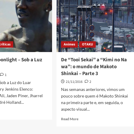
Críticas
Animes
OTAKU
oonlight – Sob a Luz
De “Tooi Sekai” a “Kimi no Na
wa”: o mundo de Makoto
Shinkai – Parte 3
1
21/11/2016
2
Sob a Luz do Luar
ry Jenkins Elenco:
Nas semanas anteriores, vimos um
li, Jaden Piner, Jharrel
pouco sobre quem é Makoto Shinkai
ré Holland...
na primeira parte e, em seguida, o
aspecto visual...
Read More