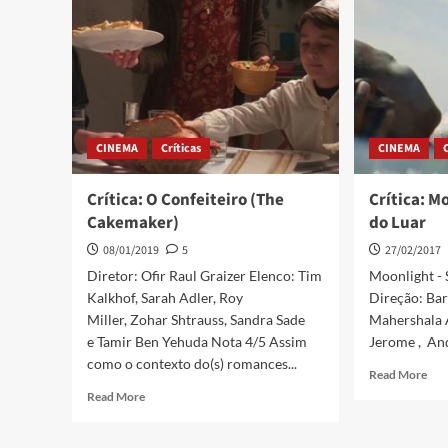
CINEMA
Críticas
CINEMA
Crítica: O Confeiteiro (The
Crítica: M
Cakemaker)
do Luar
08/01/2019
5
27/02/2017
Diretor: Ofir Raul Graizer Elenco: Tim
Moonlight - 
Kalkhof, Sarah Adler, Roy
Direção: Bar
Miller, Zohar Shtrauss, Sandra Sade
Mahershala A
e Tamir Ben Yehuda Nota 4/5 Assim
Jerome , And
como o contexto do(s) romances...
Read More
Read More