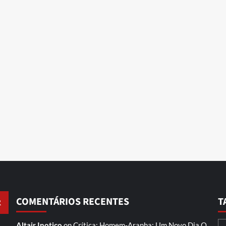
COMENTÁRIOS RECENTES
T
Altair Inotico
on
Crítica: Homem-Aranha: Um Novo Dia
O