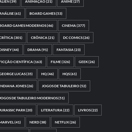
ALIEN
(39)
ANIMAÇÃO
(21)
ANIME
(27)
ANÁLISE
(61)
BOARD GAMES
(53)
BOARD GAMES MODERNOS
(46)
CINEMA
(377)
CRÍTICA
(301)
CRÔNICA
(21)
DC COMICS
(26)
DISNEY
(44)
DRAMA
(91)
FANTASIA
(23)
FICÇÃO CIENTÍFICA
(163)
FILME
(326)
GEEK
(26)
GEORGE LUCAS
(35)
HQ
(46)
HQS
(61)
INDIANA JONES
(26)
JOGOS DE TABULEIRO
(52)
JOGOS DE TABULEIRO MODERNOS
(51)
JURASSIC PARK
(20)
LITERATURA
(22)
LIVROS
(22)
MARVEL
(41)
NERD
(38)
NETFLIX
(26)