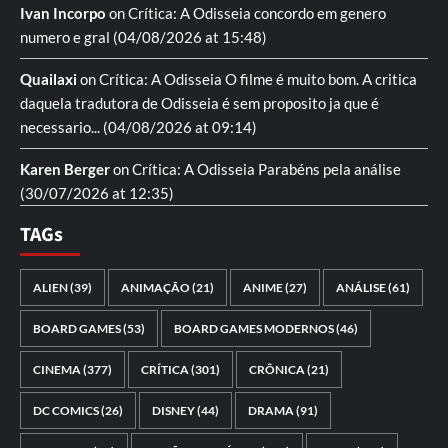
Ivan Incorpo
on
Crítica: A Odisseia
concordo em genero
numero e gral
(04/08/2026 at 15:48)
Quailaxi
on
Crítica: A Odisseia
O filme é muito bom. A critica
daquela tradutora de Odisseia é sem proposito ja que é
necessario...
(04/08/2026 at 09:14)
Karen Berger
on
Crítica: A Odisseia
Parabéns pela análise
(30/07/2026 at 12:35)
TAGs
ALIEN
(39)
ANIMAÇÃO
(21)
ANIME
(27)
ANÁLISE
(61)
BOARD GAMES
(53)
BOARD GAMES MODERNOS
(46)
CINEMA
(377)
CRÍTICA
(301)
CRÔNICA
(21)
DC COMICS
(26)
DISNEY
(44)
DRAMA
(91)