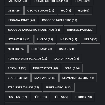
FANTASIA
(23)
FICÇÃO CIENTÍFICA
(163)
FILME
(326)
GEEK
(26)
GEORGE LUCAS
(35)
HQ
(46)
HQS
(61)
INDIANA JONES
(26)
JOGOS DE TABULEIRO
(52)
JOGOS DE TABULEIRO MODERNOS
(51)
JURASSIC PARK
(20)
LITERATURA
(22)
LIVROS
(22)
MARVEL
(41)
NERD
(38)
NETFLIX
(26)
NOTÍCIAS
(128)
OSCAR
(21)
PLANETA DOS MACACOS
(22)
QUADRINHOS
(78)
RESENHA
(35)
RIDLEY SCOTT
(20)
SCI-FI
(154)
STAR TREK
(22)
STAR WARS
(41)
STEVEN SPIELBERG
(74)
STRANGER THINGS
(25)
SUPER-HERÓIS
(23)
SUSPENSE
(37)
SÉRIE
(31)
SÉRIES
(79)
TERROR
(63)