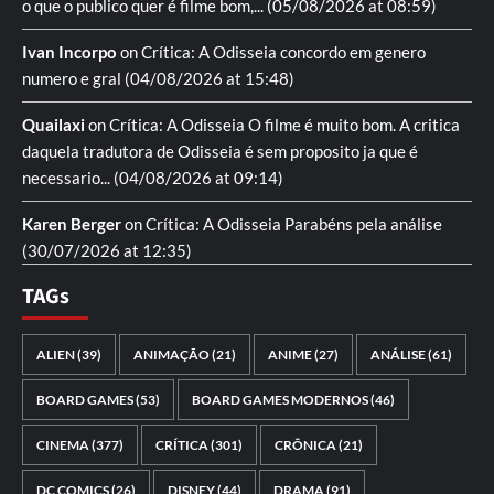
o que o publico quer é filme bom,...
(05/08/2026 at 08:59)
Ivan Incorpo
on
Crítica: A Odisseia
concordo em genero
numero e gral
(04/08/2026 at 15:48)
Quailaxi
on
Crítica: A Odisseia
O filme é muito bom. A critica
daquela tradutora de Odisseia é sem proposito ja que é
necessario...
(04/08/2026 at 09:14)
Karen Berger
on
Crítica: A Odisseia
Parabéns pela análise
(30/07/2026 at 12:35)
TAGs
ALIEN
(39)
ANIMAÇÃO
(21)
ANIME
(27)
ANÁLISE
(61)
BOARD GAMES
(53)
BOARD GAMES MODERNOS
(46)
CINEMA
(377)
CRÍTICA
(301)
CRÔNICA
(21)
DC COMICS
(26)
DISNEY
(44)
DRAMA
(91)