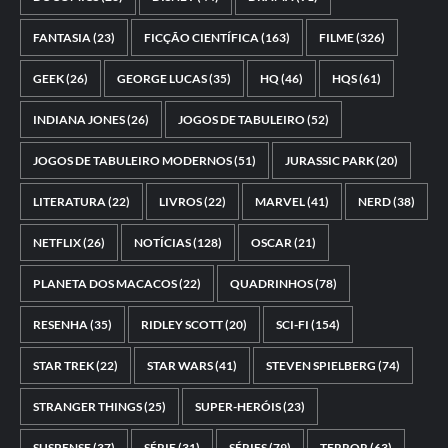
FANTASIA
(23)
FICÇÃO CIENTÍFICA
(163)
FILME
(326)
GEEK
(26)
GEORGE LUCAS
(35)
HQ
(46)
HQS
(61)
INDIANA JONES
(26)
JOGOS DE TABULEIRO
(52)
JOGOS DE TABULEIRO MODERNOS
(51)
JURASSIC PARK
(20)
LITERATURA
(22)
LIVROS
(22)
MARVEL
(41)
NERD
(38)
NETFLIX
(26)
NOTÍCIAS
(128)
OSCAR
(21)
PLANETA DOS MACACOS
(22)
QUADRINHOS
(78)
RESENHA
(35)
RIDLEY SCOTT
(20)
SCI-FI
(154)
STAR TREK
(22)
STAR WARS
(41)
STEVEN SPIELBERG
(74)
STRANGER THINGS
(25)
SUPER-HERÓIS
(23)
SUSPENSE
(37)
SÉRIE
(31)
SÉRIES
(79)
TERROR
(63)