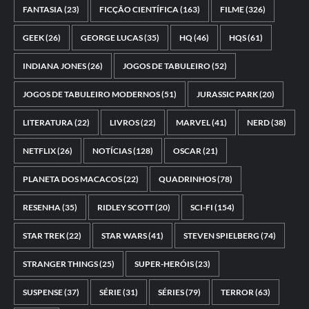
FANTASIA
(23)
FICÇÃO CIENTÍFICA
(163)
FILME
(326)
GEEK
(26)
GEORGE LUCAS
(35)
HQ
(46)
HQS
(61)
INDIANA JONES
(26)
JOGOS DE TABULEIRO
(52)
JOGOS DE TABULEIRO MODERNOS
(51)
JURASSIC PARK
(20)
LITERATURA
(22)
LIVROS
(22)
MARVEL
(41)
NERD
(38)
NETFLIX
(26)
NOTÍCIAS
(128)
OSCAR
(21)
PLANETA DOS MACACOS
(22)
QUADRINHOS
(78)
RESENHA
(35)
RIDLEY SCOTT
(20)
SCI-FI
(154)
STAR TREK
(22)
STAR WARS
(41)
STEVEN SPIELBERG
(74)
STRANGER THINGS
(25)
SUPER-HERÓIS
(23)
SUSPENSE
(37)
SÉRIE
(31)
SÉRIES
(79)
TERROR
(63)