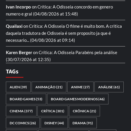
Ivan Incorpo
on
Crítica: A Odisseia
concordo em genero
numero e gral
(04/08/2026 at 15:48)
Quailaxi
on
Crítica: A Odisseia
O filme é muito bom. A critica
daquela tradutora de Odisseia é sem proposito ja que é
necessario...
(04/08/2026 at 09:14)
Karen Berger
on
Crítica: A Odisseia
Parabéns pela análise
(30/07/2026 at 12:35)
TAGs
ALIEN
(39)
ANIMAÇÃO
(21)
ANIME
(27)
ANÁLISE
(61)
BOARD GAMES
(53)
BOARD GAMES MODERNOS
(46)
CINEMA
(377)
CRÍTICA
(301)
CRÔNICA
(21)
DC COMICS
(26)
DISNEY
(44)
DRAMA
(91)