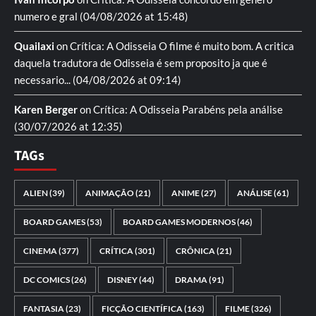
numero e gral
(04/08/2026 at 15:48)
Quailaxi
on
Crítica: A Odisseia
O filme é muito bom. A critica
daquela tradutora de Odisseia é sem proposito ja que é
necessario...
(04/08/2026 at 09:14)
Karen Berger
on
Crítica: A Odisseia
Parabéns pela análise
(30/07/2026 at 12:35)
TAGs
ALIEN
(39)
ANIMAÇÃO
(21)
ANIME
(27)
ANÁLISE
(61)
BOARD GAMES
(53)
BOARD GAMES MODERNOS
(46)
CINEMA
(377)
CRÍTICA
(301)
CRÔNICA
(21)
DC COMICS
(26)
DISNEY
(44)
DRAMA
(91)
FANTASIA
(23)
FICÇÃO CIENTÍFICA
(163)
FILME
(326)