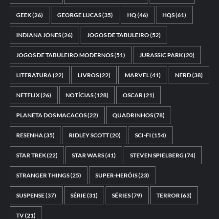
GEEK
(26)
GEORGE LUCAS
(35)
HQ
(46)
HQS
(61)
INDIANA JONES
(26)
JOGOS DE TABULEIRO
(52)
JOGOS DE TABULEIRO MODERNOS
(51)
JURASSIC PARK
(20)
LITERATURA
(22)
LIVROS
(22)
MARVEL
(41)
NERD
(38)
NETFLIX
(26)
NOTÍCIAS
(128)
OSCAR
(21)
PLANETA DOS MACACOS
(22)
QUADRINHOS
(78)
RESENHA
(35)
RIDLEY SCOTT
(20)
SCI-FI
(154)
STAR TREK
(22)
STAR WARS
(41)
STEVEN SPIELBERG
(74)
STRANGER THINGS
(25)
SUPER-HERÓIS
(23)
SUSPENSE
(37)
SÉRIE
(31)
SÉRIES
(79)
TERROR
(63)
TV
(21)