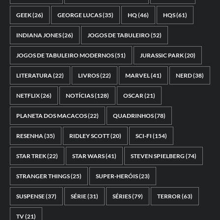
GEEK
(26)
GEORGE LUCAS
(35)
HQ
(46)
HQS
(61)
INDIANA JONES
(26)
JOGOS DE TABULEIRO
(52)
JOGOS DE TABULEIRO MODERNOS
(51)
JURASSIC PARK
(20)
LITERATURA
(22)
LIVROS
(22)
MARVEL
(41)
NERD
(38)
NETFLIX
(26)
NOTÍCIAS
(128)
OSCAR
(21)
PLANETA DOS MACACOS
(22)
QUADRINHOS
(78)
RESENHA
(35)
RIDLEY SCOTT
(20)
SCI-FI
(154)
STAR TREK
(22)
STAR WARS
(41)
STEVEN SPIELBERG
(74)
STRANGER THINGS
(25)
SUPER-HERÓIS
(23)
SUSPENSE
(37)
SÉRIE
(31)
SÉRIES
(79)
TERROR
(63)
TV
(21)