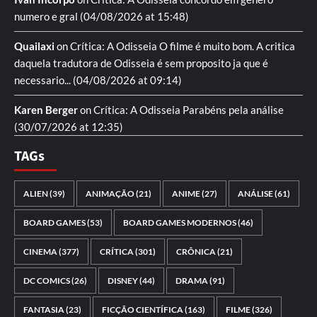
numero e gral
(04/08/2026 at 15:48)
Quailaxi
on
Crítica: A Odisseia
O filme é muito bom. A critica
daquela tradutora de Odisseia é sem proposito ja que é
necessario...
(04/08/2026 at 09:14)
Karen Berger
on
Crítica: A Odisseia
Parabéns pela análise
(30/07/2026 at 12:35)
TAGs
ALIEN
(39)
ANIMAÇÃO
(21)
ANIME
(27)
ANÁLISE
(61)
BOARD GAMES
(53)
BOARD GAMES MODERNOS
(46)
CINEMA
(377)
CRÍTICA
(301)
CRÔNICA
(21)
DC COMICS
(26)
DISNEY
(44)
DRAMA
(91)
FANTASIA
(23)
FICÇÃO CIENTÍFICA
(163)
FILME
(326)