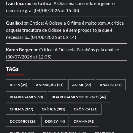
Ivan Incorpo
on
Crítica: A Odisseia
concordo em genero
numero e gral
(04/08/2026 at 15:48)
Quailaxi
on
Crítica: A Odisseia
O filme é muito bom. A critica
daquela tradutora de Odisseia é sem proposito ja que é
necessario...
(04/08/2026 at 09:14)
Karen Berger
on
Crítica: A Odisseia
Parabéns pela análise
(30/07/2026 at 12:35)
TAGs
ALIEN
(39)
ANIMAÇÃO
(21)
ANIME
(27)
ANÁLISE
(61)
BOARD GAMES
(53)
BOARD GAMES MODERNOS
(46)
CINEMA
(377)
CRÍTICA
(301)
CRÔNICA
(21)
DC COMICS
(26)
DISNEY
(44)
DRAMA
(91)