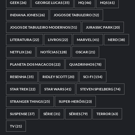
GEEK
(26)
GEORGE LUCAS
(35)
HQ
(46)
HQS
(61)
INDIANA JONES
(26)
JOGOS DE TABULEIRO
(52)
JOGOS DE TABULEIRO MODERNOS
(51)
JURASSIC PARK
(20)
LITERATURA
(22)
LIVROS
(22)
MARVEL
(41)
NERD
(38)
NETFLIX
(26)
NOTÍCIAS
(128)
OSCAR
(21)
PLANETA DOS MACACOS
(22)
QUADRINHOS
(78)
RESENHA
(35)
RIDLEY SCOTT
(20)
SCI-FI
(154)
STAR TREK
(22)
STAR WARS
(41)
STEVEN SPIELBERG
(74)
STRANGER THINGS
(25)
SUPER-HERÓIS
(23)
SUSPENSE
(37)
SÉRIE
(31)
SÉRIES
(79)
TERROR
(63)
TV
(21)