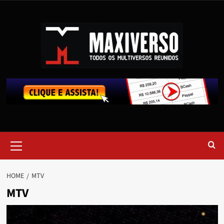
HOME
MTV
MTV