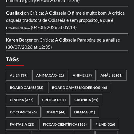
numero e gral
(04/08/2026 at 15:48)
Quailaxi
on
Crítica: A Odisseia
O filme é muito bom. A critica
daquela tradutora de Odisseia é sem proposito ja que é
necessario...
(04/08/2026 at 09:14)
Karen Berger
on
Crítica: A Odisseia
Parabéns pela análise
(30/07/2026 at 12:35)
TAGs
ALIEN
(39)
ANIMAÇÃO
(21)
ANIME
(27)
ANÁLISE
(61)
BOARD GAMES
(53)
BOARD GAMES MODERNOS
(46)
CINEMA
(377)
CRÍTICA
(301)
CRÔNICA
(21)
DC COMICS
(26)
DISNEY
(44)
DRAMA
(91)
FANTASIA
(23)
FICÇÃO CIENTÍFICA
(163)
FILME
(326)