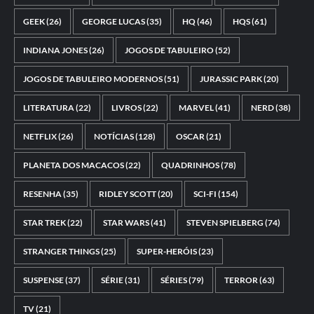
GEEK
(26)
GEORGE LUCAS
(35)
HQ
(46)
HQS
(61)
INDIANA JONES
(26)
JOGOS DE TABULEIRO
(52)
JOGOS DE TABULEIRO MODERNOS
(51)
JURASSIC PARK
(20)
LITERATURA
(22)
LIVROS
(22)
MARVEL
(41)
NERD
(38)
NETFLIX
(26)
NOTÍCIAS
(128)
OSCAR
(21)
PLANETA DOS MACACOS
(22)
QUADRINHOS
(78)
RESENHA
(35)
RIDLEY SCOTT
(20)
SCI-FI
(154)
STAR TREK
(22)
STAR WARS
(41)
STEVEN SPIELBERG
(74)
STRANGER THINGS
(25)
SUPER-HERÓIS
(23)
SUSPENSE
(37)
SÉRIE
(31)
SÉRIES
(79)
TERROR
(63)
TV
(21)