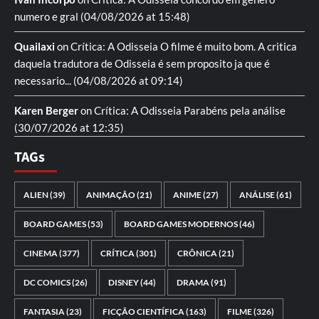
numero e gral
(04/08/2026 at 15:48)
Quailaxi
on
Crítica: A Odisseia
O filme é muito bom. A critica
daquela tradutora de Odisseia é sem proposito ja que é
necessario...
(04/08/2026 at 09:14)
Karen Berger
on
Crítica: A Odisseia
Parabéns pela análise
(30/07/2026 at 12:35)
TAGs
ALIEN
(39)
ANIMAÇÃO
(21)
ANIME
(27)
ANÁLISE
(61)
BOARD GAMES
(53)
BOARD GAMES MODERNOS
(46)
CINEMA
(377)
CRÍTICA
(301)
CRÔNICA
(21)
DC COMICS
(26)
DISNEY
(44)
DRAMA
(91)
FANTASIA
(23)
FICÇÃO CIENTÍFICA
(163)
FILME
(326)