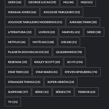
GEEK
(26)
GEORGE LUCAS
(35)
HQ
(46)
HQS
(61)
INDIANA JONES
(26)
JOGOS DE TABULEIRO
(52)
JOGOS DE TABULEIRO MODERNOS
(51)
JURASSIC PARK
(20)
LITERATURA
(22)
LIVROS
(22)
MARVEL
(41)
NERD
(38)
NETFLIX
(26)
NOTÍCIAS
(128)
OSCAR
(21)
PLANETA DOS MACACOS
(22)
QUADRINHOS
(78)
RESENHA
(35)
RIDLEY SCOTT
(20)
SCI-FI
(154)
STAR TREK
(22)
STAR WARS
(41)
STEVEN SPIELBERG
(74)
STRANGER THINGS
(25)
SUPER-HERÓIS
(23)
SUSPENSE
(37)
SÉRIE
(31)
SÉRIES
(79)
TERROR
(63)
TV
(21)