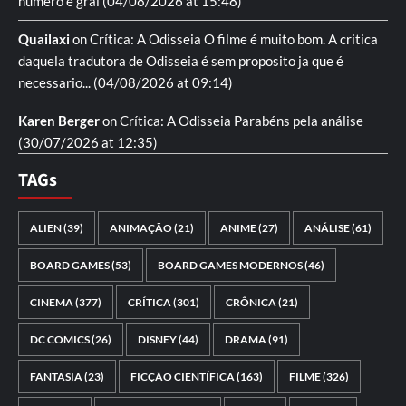
numero e gral
(04/08/2026 at 15:48)
Quailaxi
on
Crítica: A Odisseia
O filme é muito bom. A critica
daquela tradutora de Odisseia é sem proposito ja que é
necessario...
(04/08/2026 at 09:14)
Karen Berger
on
Crítica: A Odisseia
Parabéns pela análise
(30/07/2026 at 12:35)
TAGs
ALIEN
(39)
ANIMAÇÃO
(21)
ANIME
(27)
ANÁLISE
(61)
BOARD GAMES
(53)
BOARD GAMES MODERNOS
(46)
CINEMA
(377)
CRÍTICA
(301)
CRÔNICA
(21)
DC COMICS
(26)
DISNEY
(44)
DRAMA
(91)
FANTASIA
(23)
FICÇÃO CIENTÍFICA
(163)
FILME
(326)