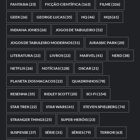
FANTASIA
(23)
FICÇÃO CIENTÍFICA
(163)
FILME
(326)
GEEK
(26)
GEORGE LUCAS
(35)
HQ
(46)
HQS
(61)
INDIANA JONES
(26)
JOGOS DE TABULEIRO
(52)
JOGOS DE TABULEIRO MODERNOS
(51)
JURASSIC PARK
(20)
LITERATURA
(22)
LIVROS
(22)
MARVEL
(41)
NERD
(38)
NETFLIX
(26)
NOTÍCIAS
(128)
OSCAR
(21)
PLANETA DOS MACACOS
(22)
QUADRINHOS
(78)
RESENHA
(35)
RIDLEY SCOTT
(20)
SCI-FI
(154)
STAR TREK
(22)
STAR WARS
(41)
STEVEN SPIELBERG
(74)
STRANGER THINGS
(25)
SUPER-HERÓIS
(23)
SUSPENSE
(37)
SÉRIE
(31)
SÉRIES
(79)
TERROR
(63)