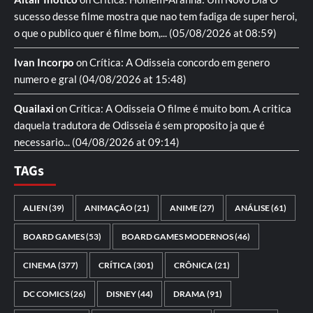
sucesso desse filme mostra que nao tem fadiga de super heroi,
o que o publico quer é filme bom,...
(05/08/2026 at 08:59)
Ivan Incorpo
on
Crítica: A Odisseia
concordo em genero
numero e gral
(04/08/2026 at 15:48)
Quailaxi
on
Crítica: A Odisseia
O filme é muito bom. A critica
daquela tradutora de Odisseia é sem proposito ja que é
necessario...
(04/08/2026 at 09:14)
TAGs
ALIEN
(39)
ANIMAÇÃO
(21)
ANIME
(27)
ANÁLISE
(61)
BOARD GAMES
(53)
BOARD GAMES MODERNOS
(46)
CINEMA
(377)
CRÍTICA
(301)
CRÔNICA
(21)
DC COMICS
(26)
DISNEY
(44)
DRAMA
(91)