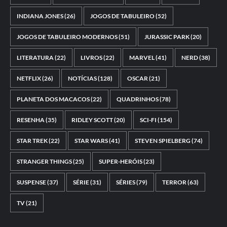
INDIANA JONES
(26)
JOGOS DE TABULEIRO
(52)
JOGOS DE TABULEIRO MODERNOS
(51)
JURASSIC PARK
(20)
LITERATURA
(22)
LIVROS
(22)
MARVEL
(41)
NERD
(38)
NETFLIX
(26)
NOTÍCIAS
(128)
OSCAR
(21)
PLANETA DOS MACACOS
(22)
QUADRINHOS
(78)
RESENHA
(35)
RIDLEY SCOTT
(20)
SCI-FI
(154)
STAR TREK
(22)
STAR WARS
(41)
STEVEN SPIELBERG
(74)
STRANGER THINGS
(25)
SUPER-HERÓIS
(23)
SUSPENSE
(37)
SÉRIE
(31)
SÉRIES
(79)
TERROR
(63)
TV
(21)