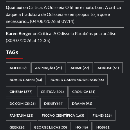
Quailaxi
on
Crítica: A Odisseia
O filme é muito bom. A critica
daquela tradutora de Odisseia é sem proposito ja que é
necessario...
(04/08/2026 at 09:14)
Karen Berger
on
Crítica: A Odisseia
Parabéns pela análise
(30/07/2026 at 12:35)
TAGs
ALIEN
(39)
ANIMAÇÃO
(21)
ANIME
(27)
ANÁLISE
(61)
BOARD GAMES
(53)
BOARD GAMES MODERNOS
(46)
CINEMA
(377)
CRÍTICA
(301)
CRÔNICA
(21)
DC COMICS
(26)
DISNEY
(44)
DRAMA
(91)
FANTASIA
(23)
FICÇÃO CIENTÍFICA
(163)
FILME
(326)
GEEK
(26)
GEORGE LUCAS
(35)
HQ
(46)
HQS
(61)