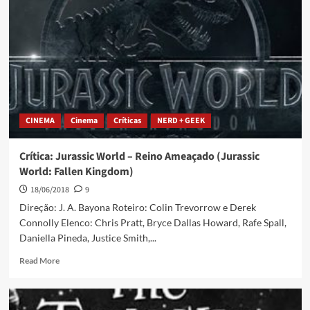
CINEMA
Cinema
Críticas
NERD + GEEK
Crítica: Jurassic World – Reino Ameaçado (Jurassic
World: Fallen Kingdom)
18/06/2018
9
Direção: J. A. Bayona Roteiro: Colin Trevorrow e Derek
Connolly Elenco: Chris Pratt, Bryce Dallas Howard, Rafe Spall,
Daniella Pineda, Justice Smith,...
Read More