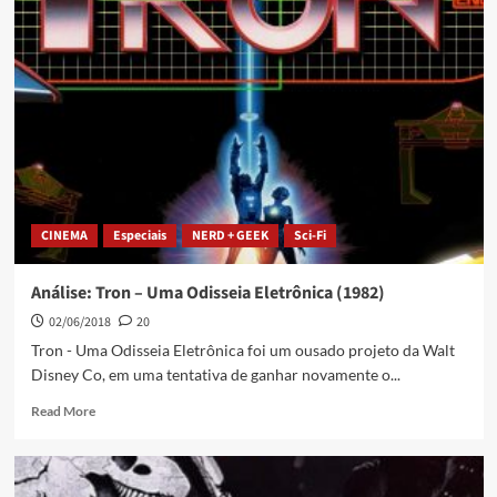
CINEMA
Especiais
NERD + GEEK
Sci-Fi
Análise: Tron – Uma Odisseia Eletrônica (1982)
02/06/2018
20
Tron - Uma Odisseia Eletrônica foi um ousado projeto da Walt
Disney Co, em uma tentativa de ganhar novamente o...
Read More