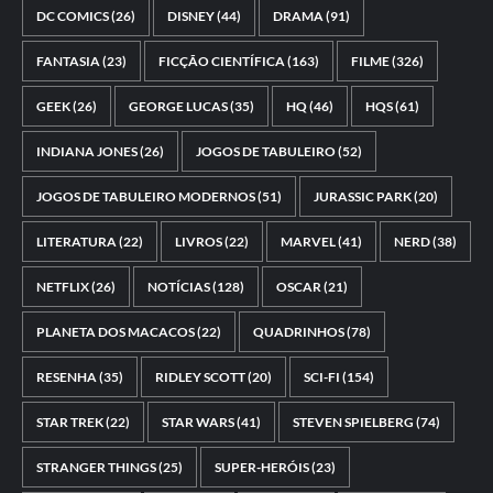
DC COMICS
(26)
DISNEY
(44)
DRAMA
(91)
FANTASIA
(23)
FICÇÃO CIENTÍFICA
(163)
FILME
(326)
GEEK
(26)
GEORGE LUCAS
(35)
HQ
(46)
HQS
(61)
INDIANA JONES
(26)
JOGOS DE TABULEIRO
(52)
JOGOS DE TABULEIRO MODERNOS
(51)
JURASSIC PARK
(20)
LITERATURA
(22)
LIVROS
(22)
MARVEL
(41)
NERD
(38)
NETFLIX
(26)
NOTÍCIAS
(128)
OSCAR
(21)
PLANETA DOS MACACOS
(22)
QUADRINHOS
(78)
RESENHA
(35)
RIDLEY SCOTT
(20)
SCI-FI
(154)
STAR TREK
(22)
STAR WARS
(41)
STEVEN SPIELBERG
(74)
STRANGER THINGS
(25)
SUPER-HERÓIS
(23)