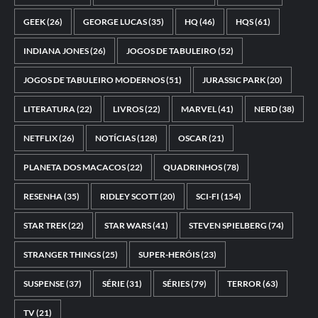
GEEK
(26)
GEORGE LUCAS
(35)
HQ
(46)
HQS
(61)
INDIANA JONES
(26)
JOGOS DE TABULEIRO
(52)
JOGOS DE TABULEIRO MODERNOS
(51)
JURASSIC PARK
(20)
LITERATURA
(22)
LIVROS
(22)
MARVEL
(41)
NERD
(38)
NETFLIX
(26)
NOTÍCIAS
(128)
OSCAR
(21)
PLANETA DOS MACACOS
(22)
QUADRINHOS
(78)
RESENHA
(35)
RIDLEY SCOTT
(20)
SCI-FI
(154)
STAR TREK
(22)
STAR WARS
(41)
STEVEN SPIELBERG
(74)
STRANGER THINGS
(25)
SUPER-HERÓIS
(23)
SUSPENSE
(37)
SÉRIE
(31)
SÉRIES
(79)
TERROR
(63)
TV
(21)