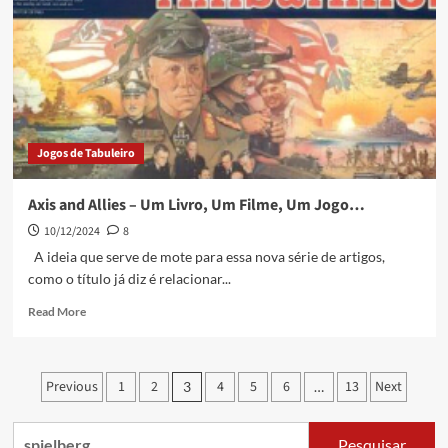
Jogos de Tabuleiro
Axis and Allies – Um Livro, Um Filme, Um Jogo…
10/12/2024
8
A ideia que serve de mote para essa nova série de artigos,
como o título já diz é relacionar...
Read More
Previous
1
2
4
5
6
13
Next
3
…