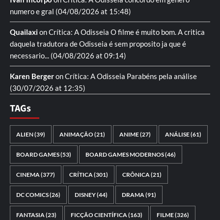
numero e gral
(04/08/2026 at 15:48)
Quailaxi
on
Crítica: A Odisseia
O filme é muito bom. A critica
daquela tradutora de Odisseia é sem proposito ja que é
necessario...
(04/08/2026 at 09:14)
Karen Berger
on
Crítica: A Odisseia
Parabéns pela análise
(30/07/2026 at 12:35)
TAGs
ALIEN
(39)
ANIMAÇÃO
(21)
ANIME
(27)
ANÁLISE
(61)
BOARD GAMES
(53)
BOARD GAMES MODERNOS
(46)
CINEMA
(377)
CRÍTICA
(301)
CRÔNICA
(21)
DC COMICS
(26)
DISNEY
(44)
DRAMA
(91)
FANTASIA
(23)
FICÇÃO CIENTÍFICA
(163)
FILME
(326)