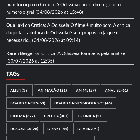
Ivan Incorpo
on
Crítica: A Odisseia
concordo em genero
numero e gral
(04/08/2026 at 15:48)
Quailaxi
on
Crítica: A Odisseia
O filme é muito bom. A critica
daquela tradutora de Odisseia é sem proposito ja que é
necessario...
(04/08/2026 at 09:14)
Karen Berger
on
Crítica: A Odisseia
Parabéns pela análise
(30/07/2026 at 12:35)
TAGs
ALIEN
(39)
ANIMAÇÃO
(21)
ANIME
(27)
ANÁLISE
(61)
BOARD GAMES
(53)
BOARD GAMES MODERNOS
(46)
CINEMA
(377)
CRÍTICA
(301)
CRÔNICA
(21)
DC COMICS
(26)
DISNEY
(44)
DRAMA
(91)