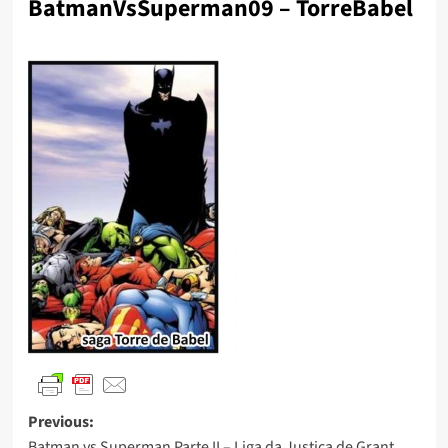
BatmanVsSuperman09 – TorreBabel
Previous:
Batman vs Superman Parte II – Liga da Justiça de Grant