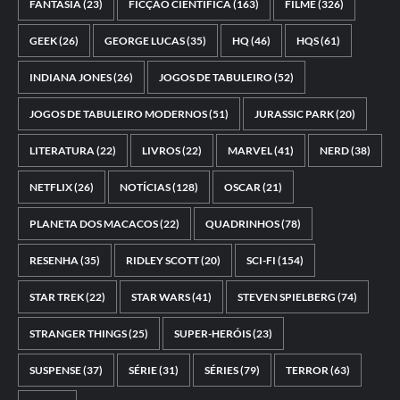
FANTASIA
(23)
FICÇÃO CIENTÍFICA
(163)
FILME
(326)
GEEK
(26)
GEORGE LUCAS
(35)
HQ
(46)
HQS
(61)
INDIANA JONES
(26)
JOGOS DE TABULEIRO
(52)
JOGOS DE TABULEIRO MODERNOS
(51)
JURASSIC PARK
(20)
LITERATURA
(22)
LIVROS
(22)
MARVEL
(41)
NERD
(38)
NETFLIX
(26)
NOTÍCIAS
(128)
OSCAR
(21)
PLANETA DOS MACACOS
(22)
QUADRINHOS
(78)
RESENHA
(35)
RIDLEY SCOTT
(20)
SCI-FI
(154)
STAR TREK
(22)
STAR WARS
(41)
STEVEN SPIELBERG
(74)
STRANGER THINGS
(25)
SUPER-HERÓIS
(23)
SUSPENSE
(37)
SÉRIE
(31)
SÉRIES
(79)
TERROR
(63)