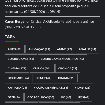
Quailaxi
on
Crítica: A Odisseia
O filme é muito bom. A critica
daquela tradutora de Odisseia é sem proposito ja que é
necessario...
(04/08/2026 at 09:14)
Karen Berger
on
Crítica: A Odisseia
Parabéns pela análise
(30/07/2026 at 12:35)
TAGs
ALIEN
(39)
ANIMAÇÃO
(21)
ANIME
(27)
ANÁLISE
(61)
BOARD GAMES
(53)
BOARD GAMES MODERNOS
(46)
CINEMA
(377)
CRÍTICA
(301)
CRÔNICA
(21)
DC COMICS
(26)
DISNEY
(44)
DRAMA
(91)
FANTASIA
(23)
FICÇÃO CIENTÍFICA
(163)
FILME
(326)
GEEK
(26)
GEORGE LUCAS
(35)
HQ
(46)
HQS
(61)