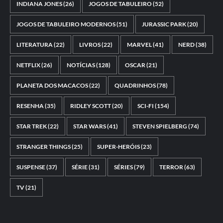
INDIANA JONES
(26)
JOGOS DE TABULEIRO
(52)
JOGOS DE TABULEIRO MODERNOS
(51)
JURASSIC PARK
(20)
LITERATURA
(22)
LIVROS
(22)
MARVEL
(41)
NERD
(38)
NETFLIX
(26)
NOTÍCIAS
(128)
OSCAR
(21)
PLANETA DOS MACACOS
(22)
QUADRINHOS
(78)
RESENHA
(35)
RIDLEY SCOTT
(20)
SCI-FI
(154)
STAR TREK
(22)
STAR WARS
(41)
STEVEN SPIELBERG
(74)
STRANGER THINGS
(25)
SUPER-HERÓIS
(23)
SUSPENSE
(37)
SÉRIE
(31)
SÉRIES
(79)
TERROR
(63)
TV
(21)