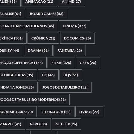
ALIEN
(39)
ANIMAÇÃO
(21)
ANIME
(27)
ANÁLISE
(61)
BOARD GAMES
(53)
BOARD GAMES MODERNOS
(46)
CINEMA
(377)
CRÍTICA
(301)
CRÔNICA
(21)
DC COMICS
(26)
DISNEY
(44)
DRAMA
(91)
FANTASIA
(23)
FICÇÃO CIENTÍFICA
(163)
FILME
(326)
GEEK
(26)
GEORGE LUCAS
(35)
HQ
(46)
HQS
(61)
INDIANA JONES
(26)
JOGOS DE TABULEIRO
(52)
JOGOS DE TABULEIRO MODERNOS
(51)
JURASSIC PARK
(20)
LITERATURA
(22)
LIVROS
(22)
MARVEL
(41)
NERD
(38)
NETFLIX
(26)