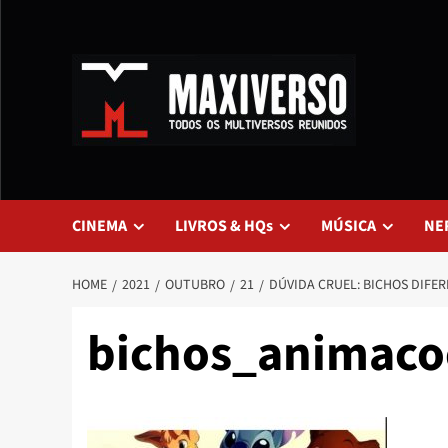
CINEMA
LIVROS & HQs
MÚSICA
NE
HOME
2021
OUTUBRO
21
DÚVIDA CRUEL: BICHOS DIFER
bichos_animaco