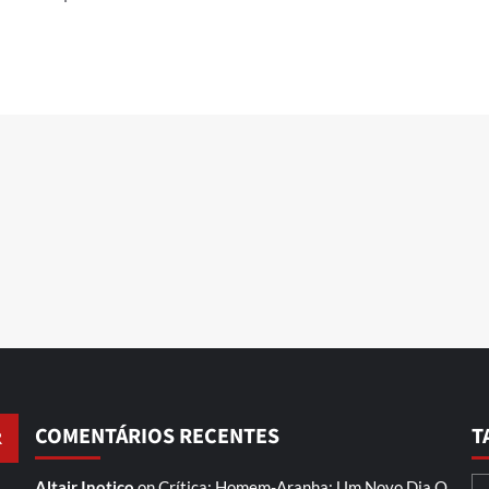
COMENTÁRIOS RECENTES
T
Altair Inotico
on
Crítica: Homem-Aranha: Um Novo Dia
O