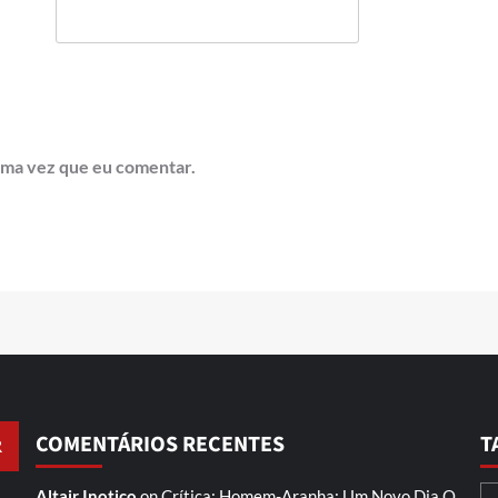
ima vez que eu comentar.
COMENTÁRIOS RECENTES
T
Altair Inotico
on
Crítica: Homem-Aranha: Um Novo Dia
O