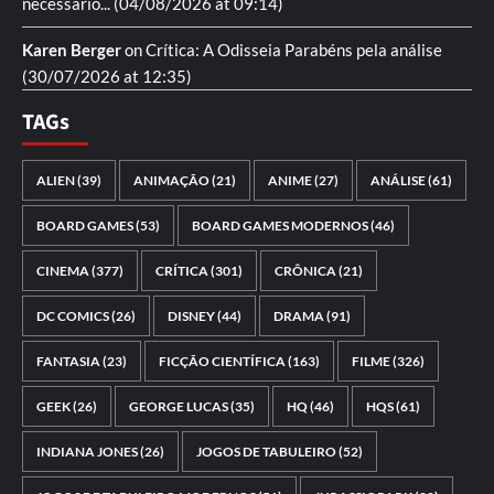
necessario...
(04/08/2026 at 09:14)
Karen Berger
on
Crítica: A Odisseia
Parabéns pela análise
(30/07/2026 at 12:35)
TAGs
ALIEN
(39)
ANIMAÇÃO
(21)
ANIME
(27)
ANÁLISE
(61)
BOARD GAMES
(53)
BOARD GAMES MODERNOS
(46)
CINEMA
(377)
CRÍTICA
(301)
CRÔNICA
(21)
DC COMICS
(26)
DISNEY
(44)
DRAMA
(91)
FANTASIA
(23)
FICÇÃO CIENTÍFICA
(163)
FILME
(326)
GEEK
(26)
GEORGE LUCAS
(35)
HQ
(46)
HQS
(61)
INDIANA JONES
(26)
JOGOS DE TABULEIRO
(52)