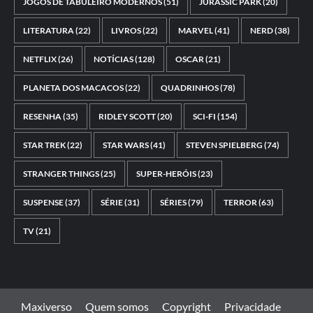
JOGOS DE TABULEIRO MODERNOS
(51)
JURASSIC PARK
(20)
LITERATURA
(22)
LIVROS
(22)
MARVEL
(41)
NERD
(38)
NETFLIX
(26)
NOTÍCIAS
(128)
OSCAR
(21)
PLANETA DOS MACACOS
(22)
QUADRINHOS
(78)
RESENHA
(35)
RIDLEY SCOTT
(20)
SCI-FI
(154)
STAR TREK
(22)
STAR WARS
(41)
STEVEN SPIELBERG
(74)
STRANGER THINGS
(25)
SUPER-HERÓIS
(23)
SUSPENSE
(37)
SÉRIE
(31)
SÉRIES
(79)
TERROR
(63)
TV
(21)
Maxiverso
Quem somos
Copyright
Privacidade