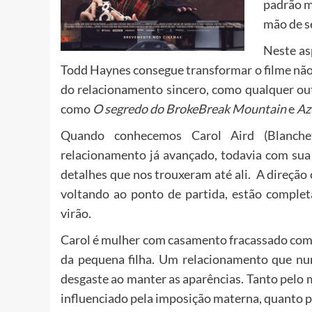
padrão m
mão de s
Neste as
Todd Haynes consegue transformar o filme não
do relacionamento sincero, como qualquer ou
como
O segredo do BrokeBreak Mountain
e
Az
Quando conhecemos Carol Aird (Blanche
relacionamento já avançado, todavia com sua
detalhes que nos trouxeram até ali. A direção
voltando ao ponto de partida, estão comple
virão.
Carol é mulher com casamento fracassado com
da pequena filha. Um relacionamento que nunc
desgaste ao manter as aparências. Tanto pelo
influenciado pela imposição materna, quanto pe