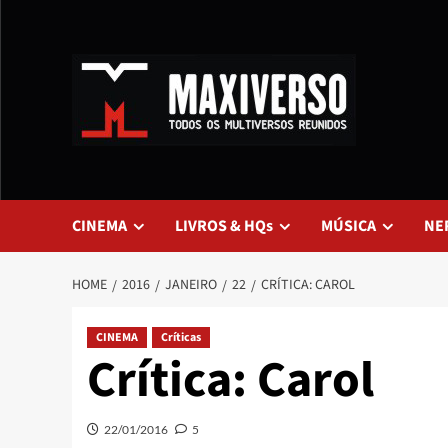
CINEMA
LIVROS & HQs
MÚSICA
NE
HOME
2016
JANEIRO
22
CRÍTICA: CAROL
CINEMA
Críticas
Crítica: Carol
22/01/2016
5