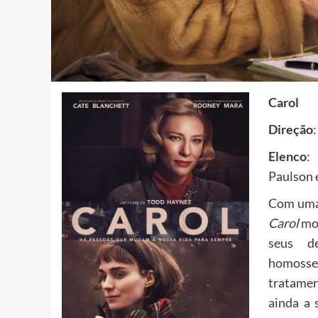
Carol
Direção
Elenco
:
Paulson 
Com uma 
Carol
mos
seus d
homosse
tratamen
ainda a 