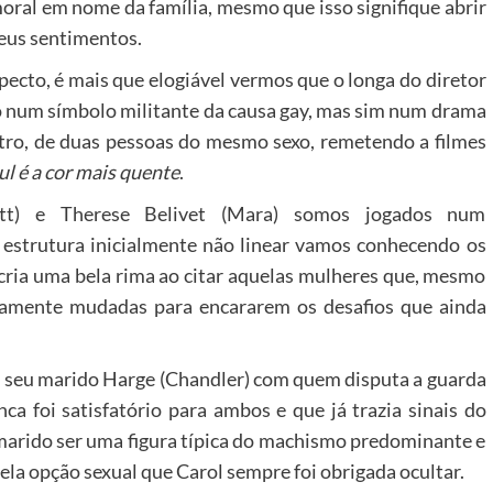
oral em nome da família, mesmo que isso signifique abrir
eus sentimentos.
pecto, é mais que elogiável vermos que o longa do diretor
 num símbolo militante da causa gay, mas sim num drama
tro, de duas pessoas do mesmo sexo, remetendo a filmes
ul é a cor mais quente
.
tt) e Therese Belivet (Mara) somos jogados num
 estrutura inicialmente não linear vamos conhecendo os
 cria uma bela rima ao citar aquelas mulheres que, mesmo
tamente mudadas para encararem os desafios que ainda
 seu marido Harge (Chandler) com quem disputa a guarda
a foi satisfatório para ambos e que já trazia sinais do
 marido ser uma figura típica do machismo predominante e
la opção sexual que Carol sempre foi obrigada ocultar.