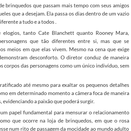
 de brinquedos que passam mais tempo com seus amigos
eles que a desejam. Ela passa os dias dentro de um vazio
ferente a tudo e a todos .
 elogios, tanto Cate Blanchett quanto Rooney Mara,
personagens que tão diferentes entre si, mas que se
dos meios em que elas vivem. Mesmo na cena que exige
demonstram desconforto. O diretor conduz de maneira
os corpos das personagens como um único indivíduo, sem
atificado até mesmo para exaltar os pequenos detalhes
Como em determinado momento a câmera foca de maneira
s, evidenciando a paixão que poderá surgir.
êm um papel fundamental para mensurar o relacionamento
 Como que ocorre na loja de brinquedos, em que o rosa
esse num rito de passagem da mocidade ao mundo adulto