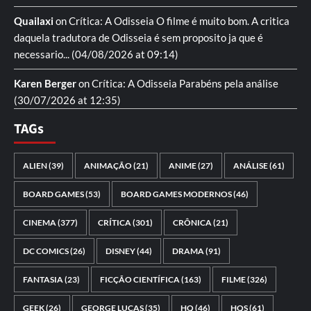
Quailaxi
on
Crítica: A Odisseia
O filme é muito bom. A critica
daquela tradutora de Odisseia é sem proposito ja que é
necessario...
(04/08/2026 at 09:14)
Karen Berger
on
Crítica: A Odisseia
Parabéns pela análise
(30/07/2026 at 12:35)
TAGs
ALIEN
(39)
ANIMAÇÃO
(21)
ANIME
(27)
ANÁLISE
(61)
BOARD GAMES
(53)
BOARD GAMES MODERNOS
(46)
CINEMA
(377)
CRÍTICA
(301)
CRÔNICA
(21)
DC COMICS
(26)
DISNEY
(44)
DRAMA
(91)
FANTASIA
(23)
FICÇÃO CIENTÍFICA
(163)
FILME
(326)
GEEK
(26)
GEORGE LUCAS
(35)
HQ
(46)
HQS
(61)