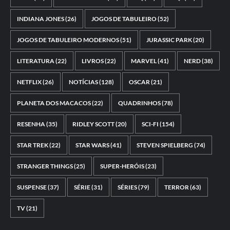
INDIANA JONES
(26)
JOGOS DE TABULEIRO
(52)
JOGOS DE TABULEIRO MODERNOS
(51)
JURASSIC PARK
(20)
LITERATURA
(22)
LIVROS
(22)
MARVEL
(41)
NERD
(38)
NETFLIX
(26)
NOTÍCIAS
(128)
OSCAR
(21)
PLANETA DOS MACACOS
(22)
QUADRINHOS
(78)
RESENHA
(35)
RIDLEY SCOTT
(20)
SCI-FI
(154)
STAR TREK
(22)
STAR WARS
(41)
STEVEN SPIELBERG
(74)
STRANGER THINGS
(25)
SUPER-HERÓIS
(23)
SUSPENSE
(37)
SÉRIE
(31)
SÉRIES
(79)
TERROR
(63)
TV
(21)