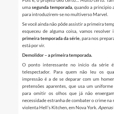
Pois é, o projeto deu certo…
Muito
certo. Tan
uma
segunda temporada
, quando a principio
para introduzirem-se no multiverso Marvel.
Se você ainda não pôde assistir a primeira tem
esqueceu de alguma coisa, vamos resolver
primeira temporada da série
, para nos prepa
está por vir.
Demolidor – a primeira temporada.
O ponto interessante no início da série 
telespectador. Para quem não leu os qua
impressão é a de se deparar com um home
pretensões aparentes, que usa um uniforme
para omitir os olhos que já não enxerga
necessidade estranha de combater o crime na 
violenta Hell’s Kitchen, em Nova York.
Apenas