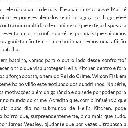
o… ele não apanha demais. Ele apanha
pra cacete
. Matt é
ui super poderes além dos sentidos aguçados. Logo, ele é
 contra uma multidão de criminosos que esteja disposta a
epresenta um dos trunfos da série: por mais que saibamos
protagonista não tem como continuar, temos uma aflição
 batalha.
 em batalha, vamos para o outro lado desse confronto?
cer o trio que visa proteger Hell’s Kitchen dentro e fora
mos a força oposta, o temido
Rei do Crime
. Wilson Fisk em
semelha ao vilão estereotipado dos quadrinhos. Na série,
as motivações além da ganância e da sede por poder para
r no mundo do crime. Acredita que, com a influência que
 dia após dia no submundo de Hell’s Kitchen, pode
 o bairro que, surpreendentemente, ama mais que tudo.
 por
James Wesley
, ajudante que por vezes ultrapassa a