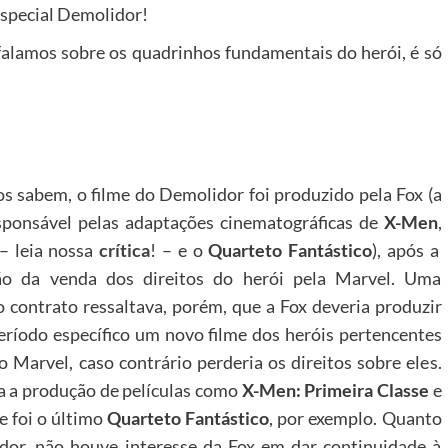
Especial Demolidor!
 falamos sobre os quadrinhos fundamentais do herói, é só
 sabem, o filme do Demolidor foi produzido pela Fox (a
ponsável pelas adaptações cinematográficas de
X-Men
,
– leia nossa
crítica
! – e o
Quarteto Fantástico
), após a
ação da venda dos direitos do herói pela Marvel. Uma
o contrato ressaltava, porém, que a Fox deveria produzir
ríodo específico um novo filme dos heróis pertencentes
o Marvel, caso contrário perderia os direitos sobre eles.
ca a produção de películas como
X-Men: Primeira Classe
e
 foi o último
Quarteto Fantástico
, por exemplo. Quanto
dor, não houve interesse da Fox em dar continuidade à