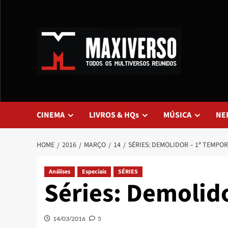
CINEMA
LIVROS & HQs
MÚSICA
NE
HOME
2016
MARÇO
14
SÉRIES: DEMOLIDOR – 1ª TEMPO
Análises
Especiais
SÉRIES
Séries: Demolid
14/03/2016
5