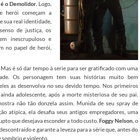
é o Demolidor
. Logo,
de herói começam a
 sua real identidade,
enso de justiça, os
em inescrupuloso e
m no papel de herói,
. Mas é só dar tempo à serie para ser gratificado com uma
dade. Os personagem tem suas histórias muito bem
deles as desenvolva no seu devido tempo. Nos primeiros
ainda adolescente, após a morte misteriosa de seu pai.
 mostra não tão donzela assim. Munida de seu spray de
ão atípica, ela desafia seus antigos empregadores, uma
rupto que desejava esconder a todo custo.
Foggy Nelson
, o
scontraído e garante a leveza para a série que, antes do
sombrio e violento.