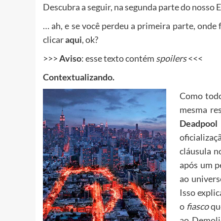
Descubra a seguir, na segunda parte do nosso 
… ah, e se você perdeu a primeira parte, onde
clicar
aqui
, ok?
>>>
Aviso
: esse texto contém
spoilers
<<<
Contextualizando.
Como todos
mesma res
Deadpool
oficializ
cláusula n
após um pe
ao univers
Isso expli
o
fiasco
que
ao Demoli