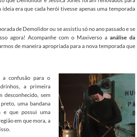
to que Demolidor e Jessica Jones foram renovados para
 a ideia era que cada herói tivesse apenas uma temporada
porada de Demolidor ou se assistiu só no ano passado e se
 isso agora! Acompanhe com o Maxiverso a
análise da
rarmos de maneira apropriada para a nova temporada que
é a confusão para o
drinhos, a primeira
m desconhecido, sem
 preto, uma bandana
m e que possui uma
região em que mora, a
isso.