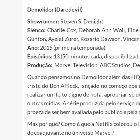
Demolidor (Daredevil)
Showrunner:
Steven S. Denight.
Elenco:
Charlie Cox, Deborah Ann Woll, Elde
Gunton, Ayelet Zurer, Rosario Dawson, Vincen
Ano:
2015 (primeira temporada).
Episódios:
13 (50 minutos cada, disponibiliza
Produção:
Marvel Television, ABC Studios, De
Quando pensamos no Demolidor além das HQs, 
triste do Ben Affleck, lançado no começo dos
realizar um feito digno de nota: apropriar-s
outras mídias. A série produzida pelo serviço 
proeza de ser bem avaliada pelo público e pela c
Mas por quê? Como é que a Netflix colocou o 
de coadjuvante no universo Marvel?