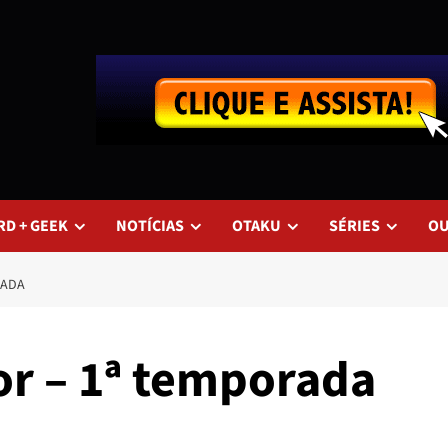
RD + GEEK
NOTÍCIAS
OTAKU
SÉRIES
O
RADA
or – 1ª temporada