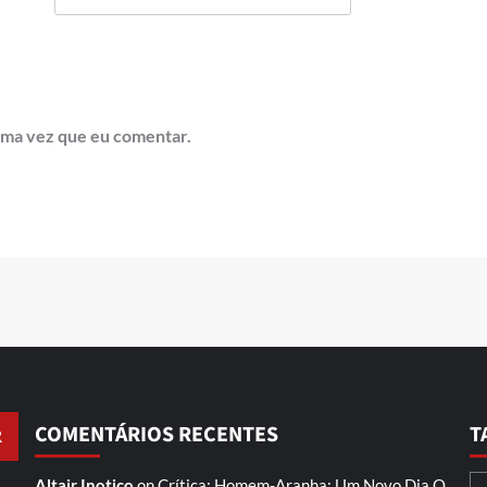
ima vez que eu comentar.
COMENTÁRIOS RECENTES
T
Altair Inotico
on
Crítica: Homem-Aranha: Um Novo Dia
O