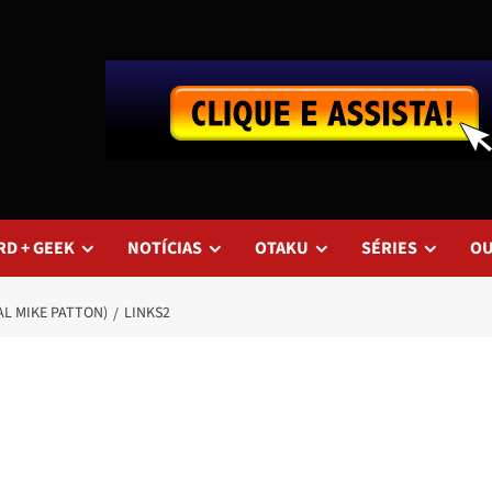
RD + GEEK
NOTÍCIAS
OTAKU
SÉRIES
O
IAL MIKE PATTON)
LINKS2