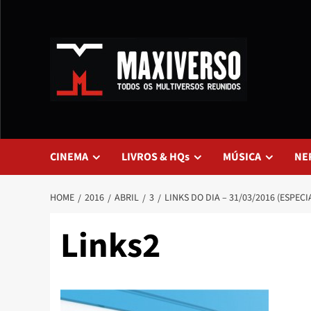
CINEMA
LIVROS & HQs
MÚSICA
NE
HOME
2016
ABRIL
3
LINKS DO DIA – 31/03/2016 (ESPEC
Links2