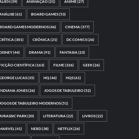
ALIEN
(39)
ANIMAÇÃO
(21)
ANIME
(27)
ANÁLISE
(61)
BOARD GAMES
(53)
BOARD GAMES MODERNOS
(46)
CINEMA
(377)
CRÍTICA
(301)
CRÔNICA
(21)
DC COMICS
(26)
DISNEY
(44)
DRAMA
(91)
FANTASIA
(23)
FICÇÃO CIENTÍFICA
(163)
FILME
(326)
GEEK
(26)
GEORGE LUCAS
(35)
HQ
(46)
HQS
(61)
INDIANA JONES
(26)
JOGOS DE TABULEIRO
(52)
JOGOS DE TABULEIRO MODERNOS
(51)
JURASSIC PARK
(20)
LITERATURA
(22)
LIVROS
(22)
MARVEL
(41)
NERD
(38)
NETFLIX
(26)