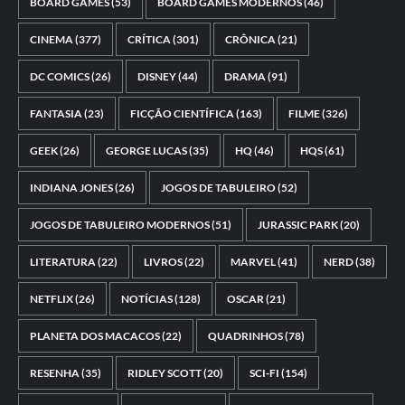
BOARD GAMES
(53)
BOARD GAMES MODERNOS
(46)
CINEMA
(377)
CRÍTICA
(301)
CRÔNICA
(21)
DC COMICS
(26)
DISNEY
(44)
DRAMA
(91)
FANTASIA
(23)
FICÇÃO CIENTÍFICA
(163)
FILME
(326)
GEEK
(26)
GEORGE LUCAS
(35)
HQ
(46)
HQS
(61)
INDIANA JONES
(26)
JOGOS DE TABULEIRO
(52)
JOGOS DE TABULEIRO MODERNOS
(51)
JURASSIC PARK
(20)
LITERATURA
(22)
LIVROS
(22)
MARVEL
(41)
NERD
(38)
NETFLIX
(26)
NOTÍCIAS
(128)
OSCAR
(21)
PLANETA DOS MACACOS
(22)
QUADRINHOS
(78)
RESENHA
(35)
RIDLEY SCOTT
(20)
SCI-FI
(154)