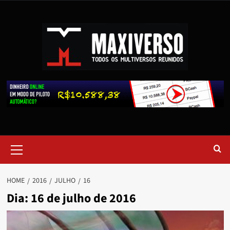
HOME
2016
JULHO
16
Dia:
16 de julho de 2016