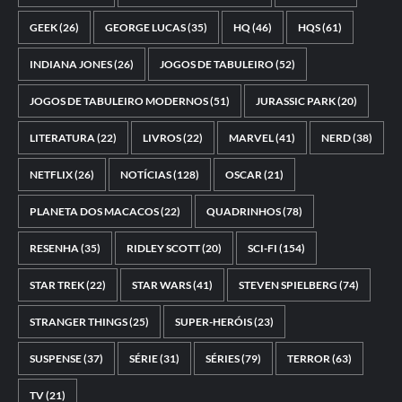
GEEK
(26)
GEORGE LUCAS
(35)
HQ
(46)
HQS
(61)
INDIANA JONES
(26)
JOGOS DE TABULEIRO
(52)
JOGOS DE TABULEIRO MODERNOS
(51)
JURASSIC PARK
(20)
LITERATURA
(22)
LIVROS
(22)
MARVEL
(41)
NERD
(38)
NETFLIX
(26)
NOTÍCIAS
(128)
OSCAR
(21)
PLANETA DOS MACACOS
(22)
QUADRINHOS
(78)
RESENHA
(35)
RIDLEY SCOTT
(20)
SCI-FI
(154)
STAR TREK
(22)
STAR WARS
(41)
STEVEN SPIELBERG
(74)
STRANGER THINGS
(25)
SUPER-HERÓIS
(23)
SUSPENSE
(37)
SÉRIE
(31)
SÉRIES
(79)
TERROR
(63)
TV
(21)