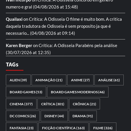
numero e gral
(04/08/2026 at 15:48)
Quailaxi
on
Crítica: A Odisseia
O filme é muito bom. A critica
daquela tradutora de Odisseia é sem proposito ja que é
necessario...
(04/08/2026 at 09:14)
Karen Berger
on
Crítica: A Odisseia
Parabéns pela análise
(30/07/2026 at 12:35)
TAGs
ALIEN
(39)
ANIMAÇÃO
(21)
ANIME
(27)
ANÁLISE
(61)
BOARD GAMES
(53)
BOARD GAMES MODERNOS
(46)
CINEMA
(377)
CRÍTICA
(301)
CRÔNICA
(21)
DC COMICS
(26)
DISNEY
(44)
DRAMA
(91)
FANTASIA
(23)
FICÇÃO CIENTÍFICA
(163)
FILME
(326)