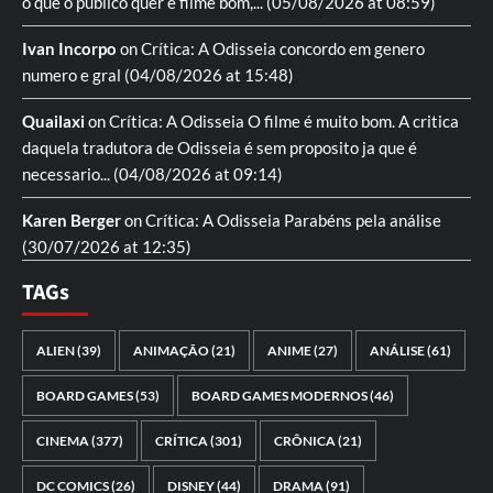
o que o publico quer é filme bom,...
(05/08/2026 at 08:59)
Ivan Incorpo
on
Crítica: A Odisseia
concordo em genero
numero e gral
(04/08/2026 at 15:48)
Quailaxi
on
Crítica: A Odisseia
O filme é muito bom. A critica
daquela tradutora de Odisseia é sem proposito ja que é
necessario...
(04/08/2026 at 09:14)
Karen Berger
on
Crítica: A Odisseia
Parabéns pela análise
(30/07/2026 at 12:35)
TAGs
ALIEN
(39)
ANIMAÇÃO
(21)
ANIME
(27)
ANÁLISE
(61)
BOARD GAMES
(53)
BOARD GAMES MODERNOS
(46)
CINEMA
(377)
CRÍTICA
(301)
CRÔNICA
(21)
DC COMICS
(26)
DISNEY
(44)
DRAMA
(91)