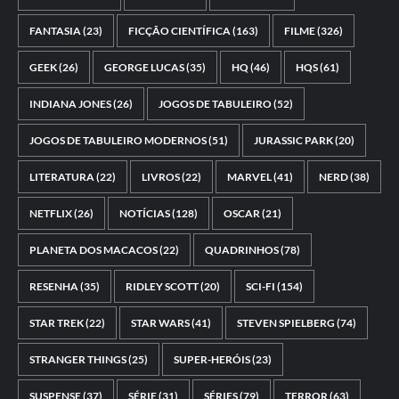
FANTASIA
(23)
FICÇÃO CIENTÍFICA
(163)
FILME
(326)
GEEK
(26)
GEORGE LUCAS
(35)
HQ
(46)
HQS
(61)
INDIANA JONES
(26)
JOGOS DE TABULEIRO
(52)
JOGOS DE TABULEIRO MODERNOS
(51)
JURASSIC PARK
(20)
LITERATURA
(22)
LIVROS
(22)
MARVEL
(41)
NERD
(38)
NETFLIX
(26)
NOTÍCIAS
(128)
OSCAR
(21)
PLANETA DOS MACACOS
(22)
QUADRINHOS
(78)
RESENHA
(35)
RIDLEY SCOTT
(20)
SCI-FI
(154)
STAR TREK
(22)
STAR WARS
(41)
STEVEN SPIELBERG
(74)
STRANGER THINGS
(25)
SUPER-HERÓIS
(23)
SUSPENSE
(37)
SÉRIE
(31)
SÉRIES
(79)
TERROR
(63)