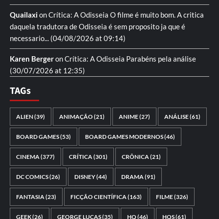
Quailaxi
on
Crítica: A Odisseia
O filme é muito bom. A critica
daquela tradutora de Odisseia é sem proposito ja que é
necessario...
(04/08/2026 at 09:14)
Karen Berger
on
Crítica: A Odisseia
Parabéns pela análise
(30/07/2026 at 12:35)
TAGs
ALIEN
(39)
ANIMAÇÃO
(21)
ANIME
(27)
ANÁLISE
(61)
BOARD GAMES
(53)
BOARD GAMES MODERNOS
(46)
CINEMA
(377)
CRÍTICA
(301)
CRÔNICA
(21)
DC COMICS
(26)
DISNEY
(44)
DRAMA
(91)
FANTASIA
(23)
FICÇÃO CIENTÍFICA
(163)
FILME
(326)
GEEK
(26)
GEORGE LUCAS
(35)
HQ
(46)
HQS
(61)