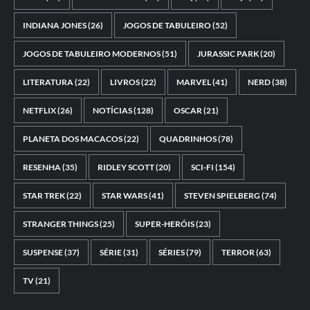
INDIANA JONES
(26)
JOGOS DE TABULEIRO
(52)
JOGOS DE TABULEIRO MODERNOS
(51)
JURASSIC PARK
(20)
LITERATURA
(22)
LIVROS
(22)
MARVEL
(41)
NERD
(38)
NETFLIX
(26)
NOTÍCIAS
(128)
OSCAR
(21)
PLANETA DOS MACACOS
(22)
QUADRINHOS
(78)
RESENHA
(35)
RIDLEY SCOTT
(20)
SCI-FI
(154)
STAR TREK
(22)
STAR WARS
(41)
STEVEN SPIELBERG
(74)
STRANGER THINGS
(25)
SUPER-HERÓIS
(23)
SUSPENSE
(37)
SÉRIE
(31)
SÉRIES
(79)
TERROR
(63)
TV
(21)