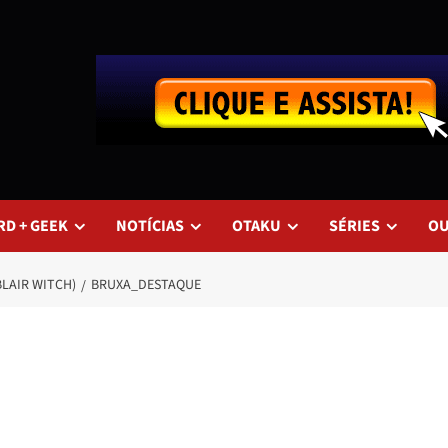
RD + GEEK
NOTÍCIAS
OTAKU
SÉRIES
O
BLAIR WITCH)
BRUXA_DESTAQUE