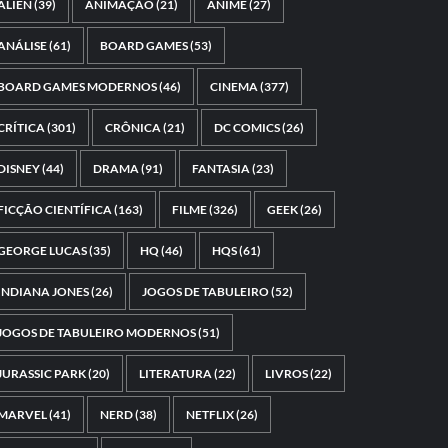
ALIEN
(39)
ANIMAÇÃO
(21)
ANIME
(27)
ANÁLISE
(61)
BOARD GAMES
(53)
BOARD GAMES MODERNOS
(46)
CINEMA
(377)
CRÍTICA
(301)
CRÔNICA
(21)
DC COMICS
(26)
DISNEY
(44)
DRAMA
(91)
FANTASIA
(23)
FICÇÃO CIENTÍFICA
(163)
FILME
(326)
GEEK
(26)
GEORGE LUCAS
(35)
HQ
(46)
HQS
(61)
INDIANA JONES
(26)
JOGOS DE TABULEIRO
(52)
JOGOS DE TABULEIRO MODERNOS
(51)
JURASSIC PARK
(20)
LITERATURA
(22)
LIVROS
(22)
MARVEL
(41)
NERD
(38)
NETFLIX
(26)