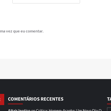
ima vez que eu comentar.
COMENTÁRIOS RECENTES
T
Altair Inotico
on
Crítica: Homem-Aranha: Um Novo Dia
O