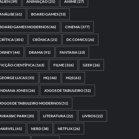
ALIEN
(39)
ANIMAÇÃO
(21)
ANIME
(27)
ANÁLISE
(61)
BOARD GAMES
(53)
BOARD GAMES MODERNOS
(46)
CINEMA
(377)
CRÍTICA
(301)
CRÔNICA
(21)
DC COMICS
(26)
DISNEY
(44)
DRAMA
(91)
FANTASIA
(23)
FICÇÃO CIENTÍFICA
(163)
FILME
(326)
GEEK
(26)
GEORGE LUCAS
(35)
HQ
(46)
HQS
(61)
INDIANA JONES
(26)
JOGOS DE TABULEIRO
(52)
JOGOS DE TABULEIRO MODERNOS
(51)
JURASSIC PARK
(20)
LITERATURA
(22)
LIVROS
(22)
MARVEL
(41)
NERD
(38)
NETFLIX
(26)