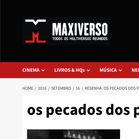
CINEMA
LIVROS & HQs
MÚSICA
NE
HOME
2016
SETEMBRO
16
RESENHA: OS PECADOS DOS P
os pecados dos 