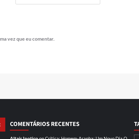
ima vez que eu comentar.
COMENTÁRIOS RECENTES
T
Altair Inotico
on
Crítica: Homem-Aranha: Um Novo Dia
O