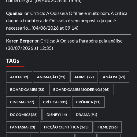
numero e gral
(04/08/2026 at 15:48)
Quailaxi
on
Crítica: A Odisseia
O filme é muito bom. A critica
daquela tradutora de Odisseia é sem proposito ja que é
necessario...
(04/08/2026 at 09:14)
Karen Berger
on
Crítica: A Odisseia
Parabéns pela análise
(30/07/2026 at 12:35)
TAGs
ALIEN
(39)
ANIMAÇÃO
(21)
ANIME
(27)
ANÁLISE
(61)
BOARD GAMES
(53)
BOARD GAMES MODERNOS
(46)
CINEMA
(377)
CRÍTICA
(301)
CRÔNICA
(21)
DC COMICS
(26)
DISNEY
(44)
DRAMA
(91)
FANTASIA
(23)
FICÇÃO CIENTÍFICA
(163)
FILME
(326)