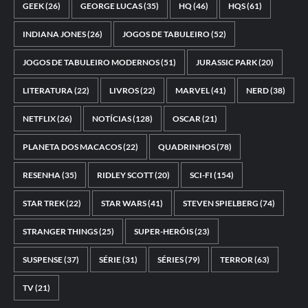
GEEK
(26)
GEORGE LUCAS
(35)
HQ
(46)
HQS
(61)
INDIANA JONES
(26)
JOGOS DE TABULEIRO
(52)
JOGOS DE TABULEIRO MODERNOS
(51)
JURASSIC PARK
(20)
LITERATURA
(22)
LIVROS
(22)
MARVEL
(41)
NERD
(38)
NETFLIX
(26)
NOTÍCIAS
(128)
OSCAR
(21)
PLANETA DOS MACACOS
(22)
QUADRINHOS
(78)
RESENHA
(35)
RIDLEY SCOTT
(20)
SCI-FI
(154)
STAR TREK
(22)
STAR WARS
(41)
STEVEN SPIELBERG
(74)
STRANGER THINGS
(25)
SUPER-HERÓIS
(23)
SUSPENSE
(37)
SÉRIE
(31)
SÉRIES
(79)
TERROR
(63)
TV
(21)